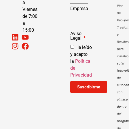
a
Plan
Empresa
Viernes
de
de 7:00
Recuper
a
Trasfor
15:00
Aviso
y
Legal
Resilien
He leído
para
y acepto
instalac
la
Política
solar
de
fotovol
Privacidad
de
autoco
Suscribirme
con
almacen
dentro
del
progra
de