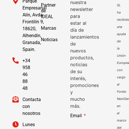
Parque
nuestra
Partner
SL
Empresarial
newsletter
de
ha
Alín, Avda.
para
IDEAL
recibid
Frontilín 9,
estar al
una
Marcas
18620,
día de
ayuda
Alhendín,
lanzamientos
Noticias
de
Granada,
de
la
Spain.
nuevos
Unión
productos,
+34
Europe
noticias
958
con
de su
46
cargo
interés,
88
promociones
al
48
y
Fondo
mucho
Contacta
NextGen
más.
con
en
nosotros
el
Email
marco
Lunes
del