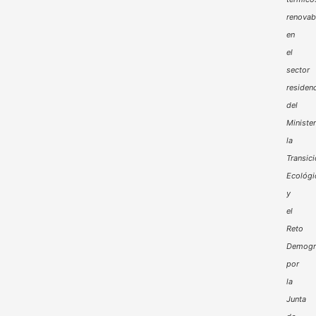
renovab
en
el
sector
residenc
del
Minister
la
Transic
Ecológi
y
el
Reto
Demogr
por
la
Junta