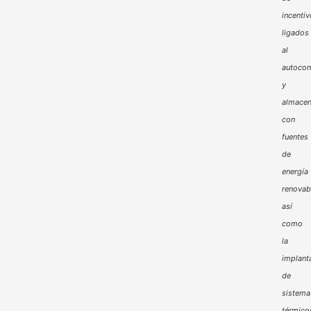
incenti
ligados
al
autoco
y
almacen
con
fuentes
de
energía
renovab
así
como
la
implant
de
sistema
térmico