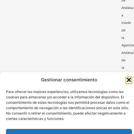
de
Andaluc
a
través
de
la
Agencia
Andaluz
de
la
Energía
Gestionar consentimiento
Para ofrecer las mejores experiencias, utilizamos tecnologías como las
cookies para almacenar y/o acceder a la información del dispositivo. El
consentimiento de estas tecnologías nos permitirá procesar datos como el
comportamiento de navegación o las identificaciones únicas en este sitio.
No consentir o retirar el consentimiento, puede afectar negativamente a
ciertas características y funciones.
Aviso Legal
Política de Privacidad