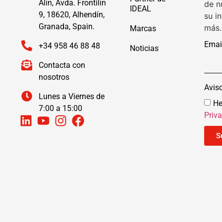
Alín, Avda. Frontilín
de n
IDEAL
9, 18620, Alhendín,
su i
Granada, Spain.
más.
Marcas
Emai
+34 958 46 88 48
Noticias
Contacta con
nosotros
Avis
Lunes a Viernes de
He
7:00 a 15:00
Priv
S