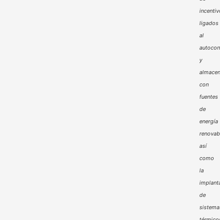
incenti
ligados
al
autoco
y
almacen
con
fuentes
de
energía
renovab
así
como
la
implant
de
sistema
térmico