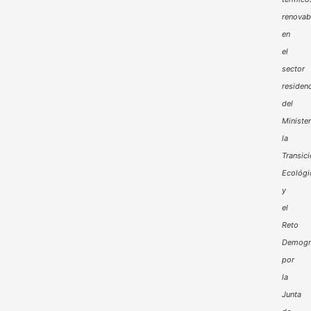
renovab
en
el
sector
residenc
del
Minister
la
Transic
Ecológi
y
el
Reto
Demogr
por
la
Junta