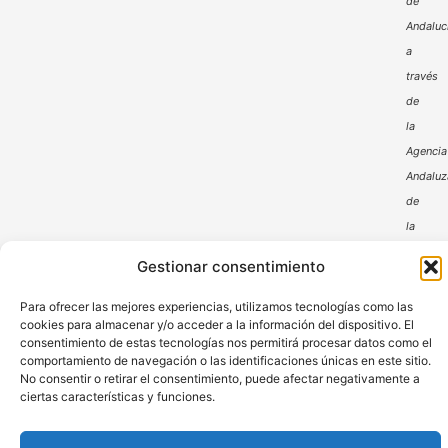
de
Andaluc
a
través
de
la
Agencia
Andaluz
de
la
Energía
Gestionar consentimiento
Para ofrecer las mejores experiencias, utilizamos tecnologías como las
cookies para almacenar y/o acceder a la información del dispositivo. El
consentimiento de estas tecnologías nos permitirá procesar datos como el
comportamiento de navegación o las identificaciones únicas en este sitio.
No consentir o retirar el consentimiento, puede afectar negativamente a
ciertas características y funciones.
Aviso Legal
Política de Privacidad