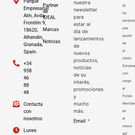
Parque
nuestra
Partner
SL
Empresarial
newsletter
de
ha
Alín, Avda.
para
IDEAL
recibid
Frontilín 9,
estar al
una
Marcas
18620,
día de
ayuda
Alhendín,
lanzamientos
Noticias
de
Granada,
de
la
Spain.
nuevos
Unión
productos,
+34
Europe
noticias
958
con
de su
46
cargo
interés,
88
promociones
al
48
y
Fondo
mucho
Contacta
NextGen
más.
con
en
nosotros
el
Email
marco
Lunes
del