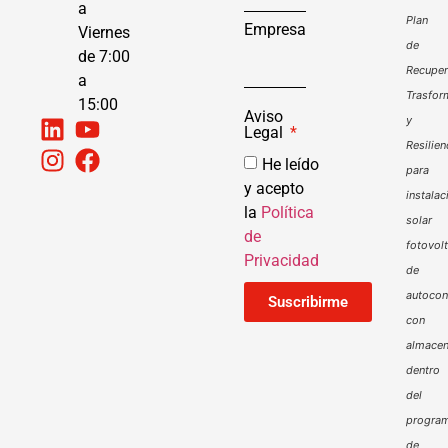
a
Plan
Empresa
Viernes
de
de 7:00
Recuper
a
Trasfor
15:00
Aviso
y
Legal
Resilien
He leído
para
y acepto
instalac
la
Política
solar
de
fotovol
Privacidad
de
autoco
Suscribirme
con
almacen
dentro
del
progra
de