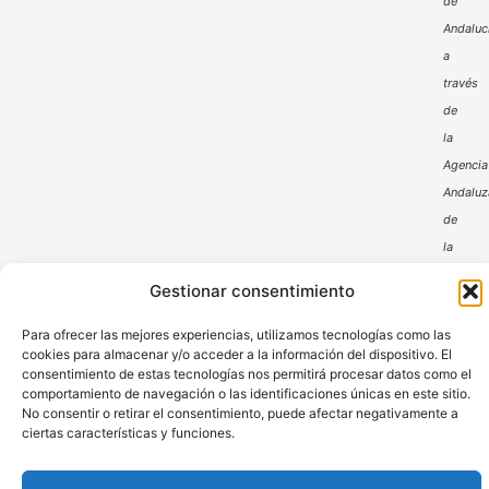
de
Andaluc
a
través
de
la
Agencia
Andaluz
de
la
Energía
Gestionar consentimiento
Para ofrecer las mejores experiencias, utilizamos tecnologías como las
cookies para almacenar y/o acceder a la información del dispositivo. El
consentimiento de estas tecnologías nos permitirá procesar datos como el
comportamiento de navegación o las identificaciones únicas en este sitio.
No consentir o retirar el consentimiento, puede afectar negativamente a
ciertas características y funciones.
Aviso Legal
Política de Privacidad