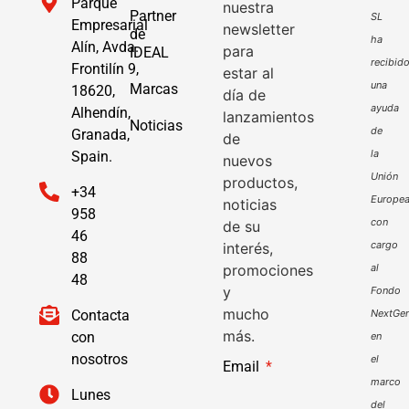
Parque
nuestra
Partner
SL
Empresarial
newsletter
de
ha
Alín, Avda.
para
IDEAL
recibid
Frontilín 9,
estar al
una
Marcas
18620,
día de
ayuda
Alhendín,
lanzamientos
Noticias
de
Granada,
de
la
Spain.
nuevos
Unión
productos,
+34
Europe
noticias
958
con
de su
46
cargo
interés,
88
promociones
al
48
y
Fondo
mucho
Contacta
NextGen
más.
con
en
nosotros
el
Email
marco
Lunes
del