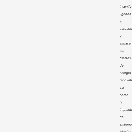
incenti
ligados
al
autoco
y
almacen
con
fuentes
de
energía
renovab
así
como
la
implant
de
sistema
térmico