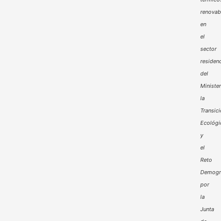
renovab
en
el
sector
residenc
del
Minister
la
Transic
Ecológi
y
el
Reto
Demogr
por
la
Junta