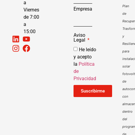
a
Plan
Empresa
Viernes
de
de 7:00
Recuper
a
Trasfor
15:00
Aviso
y
Legal
Resilien
He leído
para
y acepto
instalac
la
Política
solar
de
fotovol
Privacidad
de
autoco
Suscribirme
con
almacen
dentro
del
progra
de