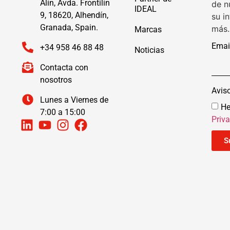
Alín, Avda. Frontilín
de n
IDEAL
9, 18620, Alhendín,
su i
Granada, Spain.
más.
Marcas
Emai
+34 958 46 88 48
Noticias
Contacta con
nosotros
Avis
Lunes a Viernes de
He
7:00 a 15:00
Priv
S