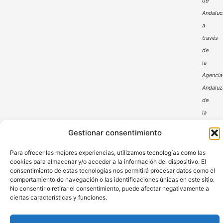
de
Andaluc
a
través
de
la
Agencia
Andaluz
de
la
Energía
Gestionar consentimiento
Para ofrecer las mejores experiencias, utilizamos tecnologías como las
cookies para almacenar y/o acceder a la información del dispositivo. El
consentimiento de estas tecnologías nos permitirá procesar datos como el
comportamiento de navegación o las identificaciones únicas en este sitio.
No consentir o retirar el consentimiento, puede afectar negativamente a
ciertas características y funciones.
Aviso Legal
Política de Privacidad