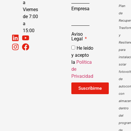
a
Plan
Empresa
Viernes
de
de 7:00
Recuper
a
Trasfor
15:00
Aviso
y
Legal
Resilien
He leído
para
y acepto
instalac
la
Política
solar
de
fotovol
Privacidad
de
autoco
Suscribirme
con
almacen
dentro
del
progra
de