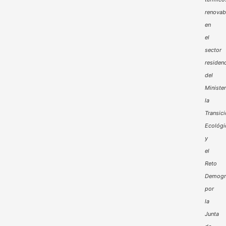
renovab
en
el
sector
residenc
del
Minister
la
Transic
Ecológi
y
el
Reto
Demogr
por
la
Junta