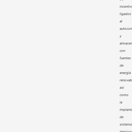
incenti
ligados
al
autoco
y
almacen
con
fuentes
de
energía
renovab
así
como
la
implant
de
sistema
térmico