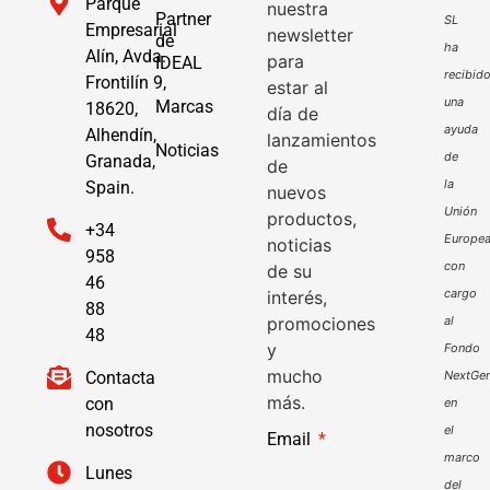
Parque
nuestra
Partner
SL
Empresarial
newsletter
de
ha
Alín, Avda.
para
IDEAL
recibid
Frontilín 9,
estar al
una
Marcas
18620,
día de
ayuda
Alhendín,
lanzamientos
Noticias
de
Granada,
de
la
Spain.
nuevos
Unión
productos,
+34
Europe
noticias
958
con
de su
46
cargo
interés,
88
promociones
al
48
y
Fondo
mucho
Contacta
NextGen
más.
con
en
nosotros
el
Email
marco
Lunes
del