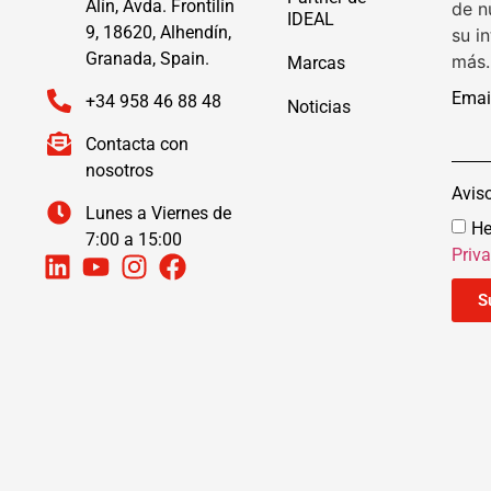
Alín, Avda. Frontilín
de n
IDEAL
9, 18620, Alhendín,
su i
Granada, Spain.
más.
Marcas
Emai
+34 958 46 88 48
Noticias
Contacta con
nosotros
Avis
Lunes a Viernes de
He
7:00 a 15:00
Priv
S