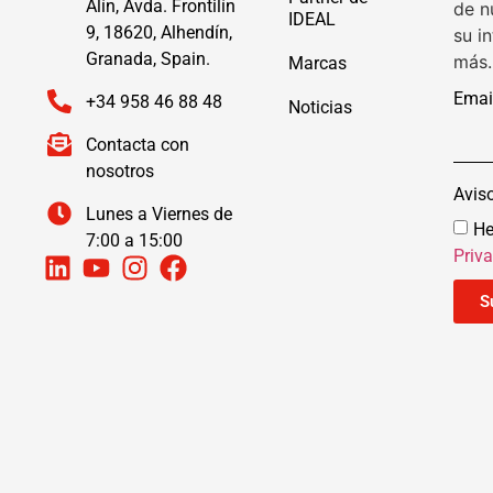
Alín, Avda. Frontilín
de n
IDEAL
9, 18620, Alhendín,
su i
Granada, Spain.
más.
Marcas
Emai
+34 958 46 88 48
Noticias
Contacta con
nosotros
Avis
Lunes a Viernes de
He
7:00 a 15:00
Priv
S