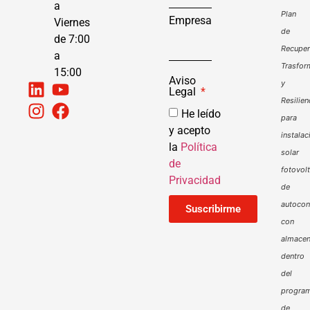
a
Plan
Empresa
Viernes
de
de 7:00
Recuper
a
Trasfor
15:00
Aviso
y
Legal
Resilien
He leído
para
y acepto
instalac
la
Política
solar
de
fotovol
Privacidad
de
autoco
Suscribirme
con
almacen
dentro
del
progra
de