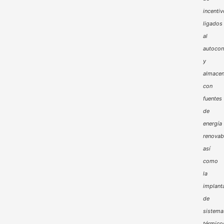
incenti
ligados
al
autoco
y
almacen
con
fuentes
de
energía
renovab
así
como
la
implant
de
sistema
térmico