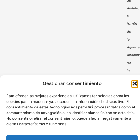
de
Andaluc
a
través
de
la
Agencia
Andaluz
de
la
Energía
Gestionar consentimiento
Para ofrecer las mejores experiencias, utilizamos tecnologías como las
cookies para almacenar y/o acceder a la información del dispositivo. El
consentimiento de estas tecnologías nos permitirá procesar datos como el
comportamiento de navegación o las identificaciones únicas en este sitio.
No consentir o retirar el consentimiento, puede afectar negativamente a
ciertas características y funciones.
Aviso Legal
Política de Privacidad