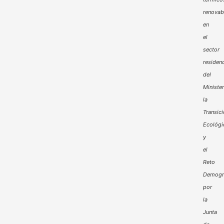
renovab
en
el
sector
residenc
del
Minister
la
Transic
Ecológi
y
el
Reto
Demogr
por
la
Junta