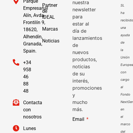
Parque
nuestra
Partner
SL
Empresarial
newsletter
de
ha
Alín, Avda.
para
IDEAL
recibid
Frontilín 9,
estar al
una
Marcas
18620,
día de
ayuda
Alhendín,
lanzamientos
Noticias
de
Granada,
de
la
Spain.
nuevos
Unión
productos,
+34
Europe
noticias
958
con
de su
46
cargo
interés,
88
promociones
al
48
y
Fondo
mucho
Contacta
NextGen
más.
con
en
nosotros
el
Email
marco
Lunes
del