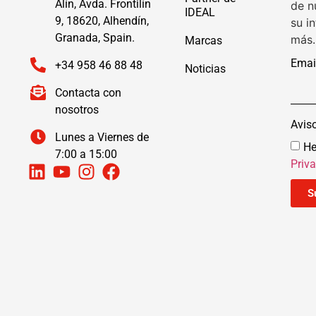
Alín, Avda. Frontilín
de n
IDEAL
9, 18620, Alhendín,
su i
Granada, Spain.
más.
Marcas
Emai
+34 958 46 88 48
Noticias
Contacta con
nosotros
Avis
Lunes a Viernes de
He
7:00 a 15:00
Priv
S