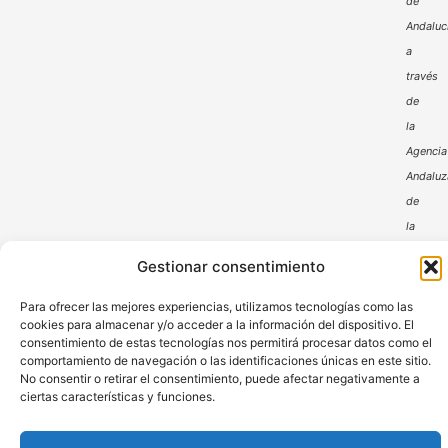
de
Andaluc
a
través
de
la
Agencia
Andaluz
de
la
Energía
Gestionar consentimiento
Para ofrecer las mejores experiencias, utilizamos tecnologías como las
cookies para almacenar y/o acceder a la información del dispositivo. El
consentimiento de estas tecnologías nos permitirá procesar datos como el
comportamiento de navegación o las identificaciones únicas en este sitio.
No consentir o retirar el consentimiento, puede afectar negativamente a
ciertas características y funciones.
Aviso Legal
Política de Privacidad