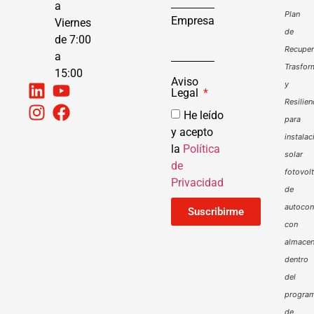
a
Plan
Empresa
Viernes
de
de 7:00
Recuper
a
Trasfor
15:00
Aviso
y
Legal
Resilien
He leído
para
y acepto
instalac
la
Política
solar
de
fotovol
Privacidad
de
autoco
Suscribirme
con
almacen
dentro
del
progra
de