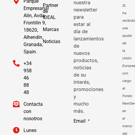
Parque
nuestra
Partner
SL
Empresarial
newsletter
de
ha
Alín, Avda.
para
IDEAL
recibid
Frontilín 9,
estar al
una
Marcas
18620,
día de
ayuda
Alhendín,
lanzamientos
Noticias
de
Granada,
de
la
Spain.
nuevos
Unión
productos,
+34
Europe
noticias
958
con
de su
46
cargo
interés,
88
promociones
al
48
y
Fondo
mucho
Contacta
NextGen
más.
con
en
nosotros
el
Email
marco
Lunes
del