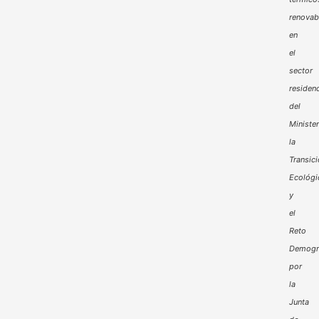
renovab
en
el
sector
residenc
del
Minister
la
Transic
Ecológi
y
el
Reto
Demogr
por
la
Junta