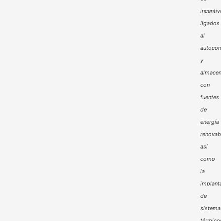
incenti
ligados
al
autoco
y
almacen
con
fuentes
de
energía
renovab
así
como
la
implant
de
sistema
térmico