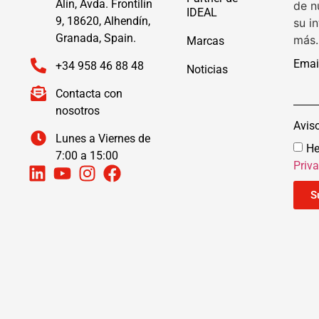
Alín, Avda. Frontilín
de n
IDEAL
9, 18620, Alhendín,
su i
Granada, Spain.
más.
Marcas
Emai
+34 958 46 88 48
Noticias
Contacta con
nosotros
Avis
Lunes a Viernes de
He
7:00 a 15:00
Priv
S