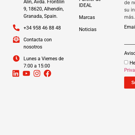
Alín, Avda. Frontilín
de n
IDEAL
9, 18620, Alhendín,
su i
Granada, Spain.
más.
Marcas
Emai
+34 958 46 88 48
Noticias
Contacta con
nosotros
Avis
Lunes a Viernes de
He
7:00 a 15:00
Priv
S