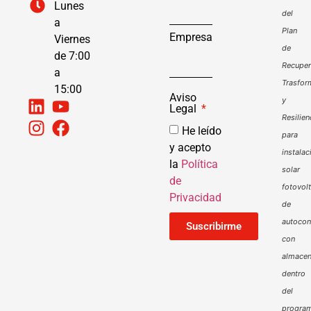
Lunes
del
a
Plan
Empresa
Viernes
de
de 7:00
Recuper
a
Trasfor
15:00
Aviso
y
Legal
Resilien
He leído
para
y acepto
instalac
la
Política
solar
de
fotovol
Privacidad
de
autoco
Suscribirme
con
almacen
dentro
del
progra