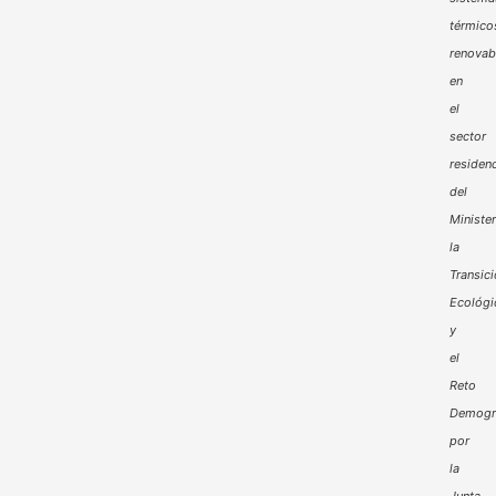
térmico
renovab
en
el
sector
residenc
del
Minister
la
Transic
Ecológi
y
el
Reto
Demogr
por
la