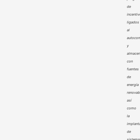
de
incenti
ligados
al
autoco
y
almacen
con
fuentes
de
energía
renovab
así
como
la
implant
de
sistema