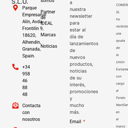
S.L.U.
somos
a
COMER
Parque
nuestra
Partner
SL
Empresarial
newsletter
de
ha
Alín, Avda.
para
IDEAL
recibid
Frontilín 9,
estar al
una
Marcas
18620,
día de
ayuda
Alhendín,
lanzamientos
Noticias
de
Granada,
de
la
Spain.
nuevos
Unión
productos,
+34
Europe
noticias
958
con
de su
46
cargo
interés,
88
promociones
al
48
y
Fondo
mucho
Contacta
NextGen
más.
con
en
nosotros
el
Email
marco