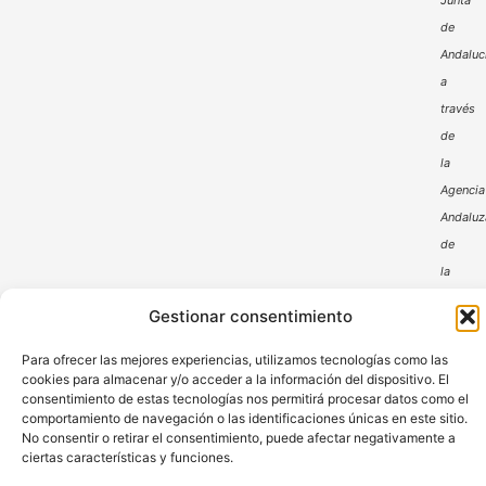
Junta
de
Andaluc
a
través
de
la
Agencia
Andaluz
de
la
Energía
Gestionar consentimiento
Para ofrecer las mejores experiencias, utilizamos tecnologías como las
cookies para almacenar y/o acceder a la información del dispositivo. El
consentimiento de estas tecnologías nos permitirá procesar datos como el
comportamiento de navegación o las identificaciones únicas en este sitio.
No consentir o retirar el consentimiento, puede afectar negativamente a
ciertas características y funciones.
Aviso Legal
Política de Privacidad