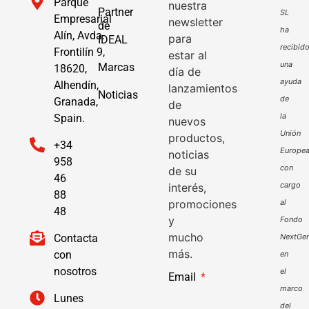
Parque
nuestra
Partner
SL
Empresarial
newsletter
de
ha
Alín, Avda.
para
IDEAL
recibid
Frontilín 9,
estar al
una
Marcas
18620,
día de
ayuda
Alhendín,
lanzamientos
Noticias
de
Granada,
de
la
Spain.
nuevos
Unión
productos,
+34
Europe
noticias
958
con
de su
46
cargo
interés,
88
promociones
al
48
y
Fondo
mucho
Contacta
NextGen
más.
con
en
nosotros
el
Email
marco
Lunes
del