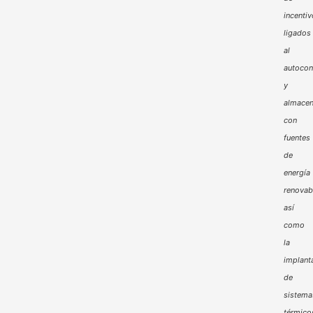
incenti
ligados
al
autoco
y
almacen
con
fuentes
de
energía
renovab
así
como
la
implant
de
sistema
térmico