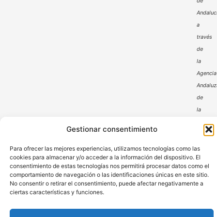
de
Andaluc
a
través
de
la
Agencia
Andaluz
de
la
Energía
Gestionar consentimiento
Para ofrecer las mejores experiencias, utilizamos tecnologías como las
cookies para almacenar y/o acceder a la información del dispositivo. El
consentimiento de estas tecnologías nos permitirá procesar datos como el
comportamiento de navegación o las identificaciones únicas en este sitio.
No consentir o retirar el consentimiento, puede afectar negativamente a
ciertas características y funciones.
Aviso Legal
Política de Privacidad