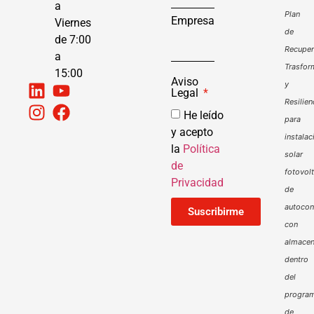
a
Plan
Empresa
Viernes
de
de 7:00
Recuper
a
Trasfor
15:00
Aviso
y
Legal
Resilien
He leído
para
y acepto
instalac
la
Política
solar
de
fotovol
Privacidad
de
autoco
Suscribirme
con
almacen
dentro
del
progra
de