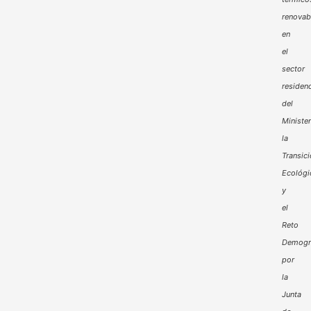
renovab
en
el
sector
residenc
del
Minister
la
Transic
Ecológi
y
el
Reto
Demogr
por
la
Junta