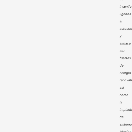
incenti
ligados
al
autoco
y
almacen
con
fuentes
de
energía
renovab
así
como
la
implant
de
sistema
térmico