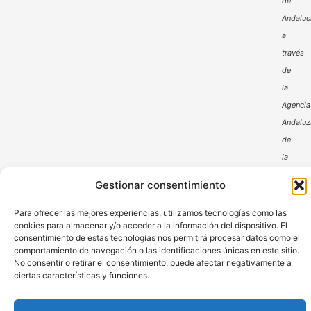
de
Andaluc
a
través
de
la
Agencia
Andaluz
de
la
Energía
Gestionar consentimiento
Para ofrecer las mejores experiencias, utilizamos tecnologías como las
cookies para almacenar y/o acceder a la información del dispositivo. El
consentimiento de estas tecnologías nos permitirá procesar datos como el
comportamiento de navegación o las identificaciones únicas en este sitio.
No consentir o retirar el consentimiento, puede afectar negativamente a
ciertas características y funciones.
Aviso Legal
Política de Privacidad