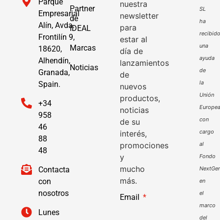
Parque
nuestra
Partner
SL
Empresarial
newsletter
de
ha
Alín, Avda.
para
IDEAL
recibid
Frontilín 9,
estar al
una
Marcas
18620,
día de
ayuda
Alhendín,
lanzamientos
Noticias
de
Granada,
de
la
Spain.
nuevos
Unión
productos,
+34
Europe
noticias
958
con
de su
46
cargo
interés,
88
promociones
al
48
y
Fondo
mucho
Contacta
NextGen
más.
con
en
nosotros
el
Email
marco
Lunes
del