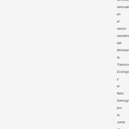
renovab
en
el
sector
residenc
del
Minister
la
Transic
Ecológi
y
el
Reto
Demogr
por
la
Junta