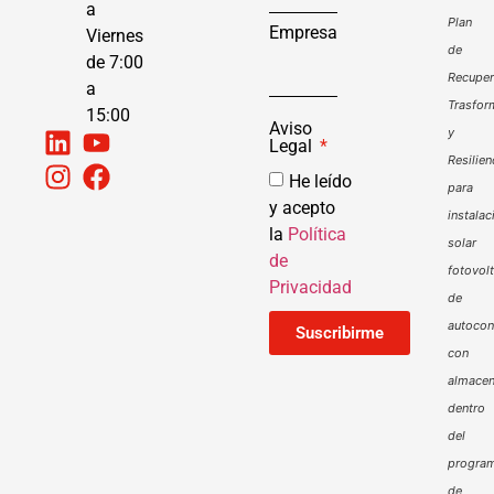
a
Plan
Empresa
Viernes
de
de 7:00
Recuper
a
Trasfor
15:00
Aviso
y
Legal
Resilien
He leído
para
y acepto
instalac
la
Política
solar
de
fotovol
Privacidad
de
autoco
Suscribirme
con
almacen
dentro
del
progra
de