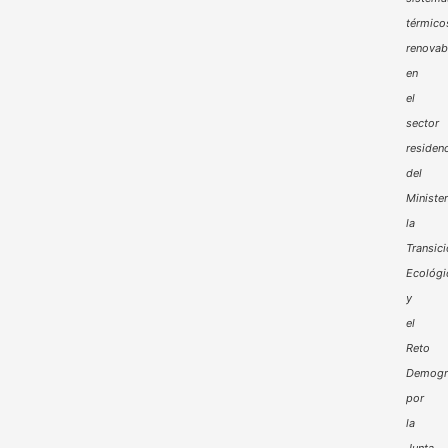
térmico
renovab
en
el
sector
residenc
del
Minister
la
Transic
Ecológi
y
el
Reto
Demogr
por
la