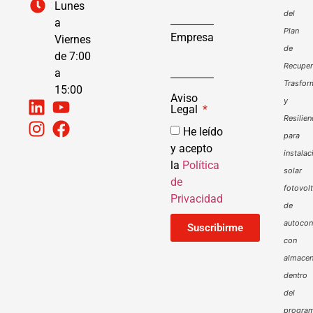
Lunes
del
a
Plan
Empresa
Viernes
de
de 7:00
Recuper
a
Trasfor
15:00
Aviso
y
Legal
Resilien
He leído
para
y acepto
instalac
la
Política
solar
de
fotovol
Privacidad
de
autoco
Suscribirme
con
almacen
dentro
del
progra