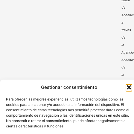
Junta
de
Andaluc
a
través
de
la
Agencia
Andaluz
de
la
Energía
Gestionar consentimiento
Para ofrecer las mejores experiencias, utilizamos tecnologías como las
cookies para almacenar y/o acceder a la información del dispositivo. El
consentimiento de estas tecnologías nos permitirá procesar datos como el
comportamiento de navegación o las identificaciones únicas en este sitio.
No consentir o retirar el consentimiento, puede afectar negativamente a
ciertas características y funciones.
Aviso Legal
Política de Privacidad