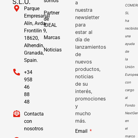
S.L.U.
somos
a
COMER
Parque
nuestra
Partner
SL
Empresarial
newsletter
de
ha
Alín, Avda.
para
IDEAL
recibid
Frontilín 9,
estar al
una
Marcas
18620,
día de
ayuda
Alhendín,
lanzamientos
Noticias
de
Granada,
de
la
Spain.
nuevos
Unión
productos,
+34
Europe
noticias
958
con
de su
46
cargo
interés,
88
promociones
al
48
y
Fondo
mucho
Contacta
NextGen
más.
con
en
nosotros
el
Email
marco