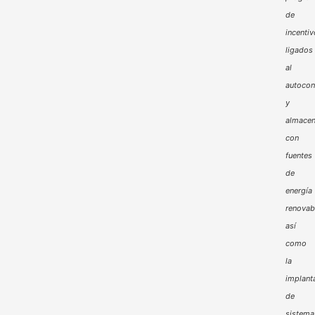
de
incenti
ligados
al
autoco
y
almacen
con
fuentes
de
energía
renovab
así
como
la
implant
de
sistema