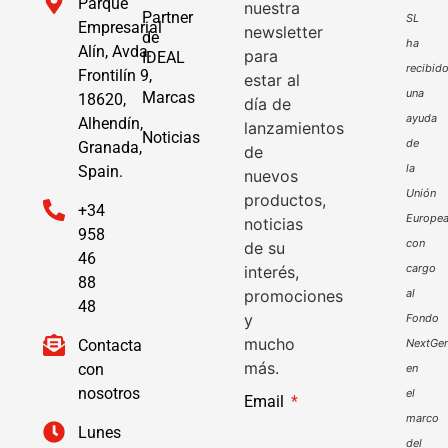
Parque
nuestra
Partner
SL
Empresarial
newsletter
de
ha
Alín, Avda.
para
IDEAL
recibid
Frontilín 9,
estar al
una
Marcas
18620,
día de
ayuda
Alhendín,
lanzamientos
Noticias
de
Granada,
de
la
Spain.
nuevos
Unión
productos,
+34
Europe
noticias
958
con
de su
46
cargo
interés,
88
promociones
al
48
y
Fondo
mucho
Contacta
NextGen
más.
con
en
nosotros
el
Email
marco
Lunes
del