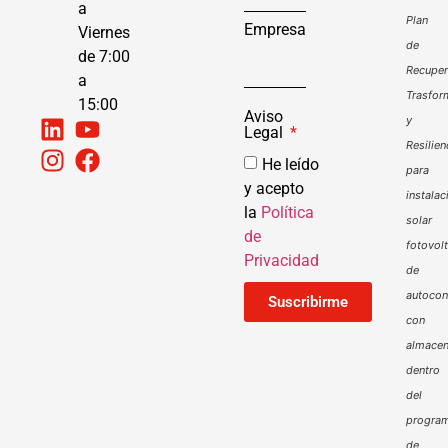
a
Plan
Empresa
Viernes
de
de 7:00
Recuper
a
Trasfor
15:00
Aviso
y
Legal
Resilien
He leído
para
y acepto
instalac
la
Política
solar
de
fotovol
Privacidad
de
autoco
Suscribirme
con
almacen
dentro
del
progra
de