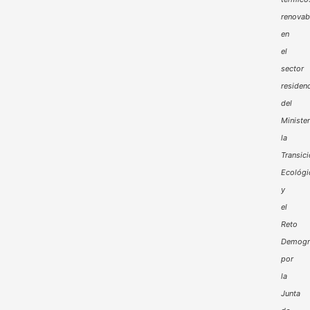
renovab
en
el
sector
residenc
del
Minister
la
Transic
Ecológi
y
el
Reto
Demogr
por
la
Junta