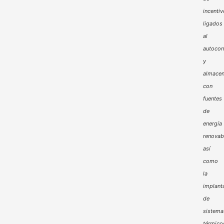
incenti
ligados
al
autoco
y
almacen
con
fuentes
de
energía
renovab
así
como
la
implant
de
sistema
térmico