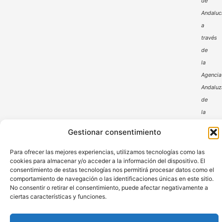
de
Andaluc
a
través
de
la
Agencia
Andaluz
de
la
Energía
Gestionar consentimiento
Para ofrecer las mejores experiencias, utilizamos tecnologías como las
cookies para almacenar y/o acceder a la información del dispositivo. El
consentimiento de estas tecnologías nos permitirá procesar datos como el
comportamiento de navegación o las identificaciones únicas en este sitio.
No consentir o retirar el consentimiento, puede afectar negativamente a
ciertas características y funciones.
Aviso Legal
Política de Privacidad