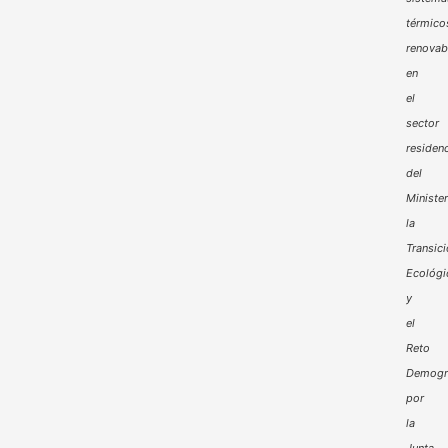
térmico
renovab
en
el
sector
residenc
del
Minister
la
Transic
Ecológi
y
el
Reto
Demogr
por
la