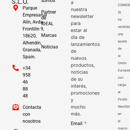
S.L.U.
somos
a
COMER
Parque
nuestra
Partner
SL
Empresarial
newsletter
de
ha
Alín, Avda.
para
IDEAL
recibid
Frontilín 9,
estar al
una
Marcas
18620,
día de
ayuda
Alhendín,
lanzamientos
Noticias
de
Granada,
de
la
Spain.
nuevos
Unión
productos,
+34
Europe
noticias
958
con
de su
46
cargo
interés,
88
promociones
al
48
y
Fondo
mucho
Contacta
NextGen
más.
con
en
nosotros
el
Email
marco