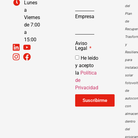
Lunes
del
a
Plan
Empresa
Viernes
de
de 7:00
Recuper
a
Trasfor
15:00
Aviso
y
Legal
Resilien
He leído
para
y acepto
instalac
la
Política
solar
de
fotovol
Privacidad
de
autoco
Suscribirme
con
almacen
dentro
del
progra