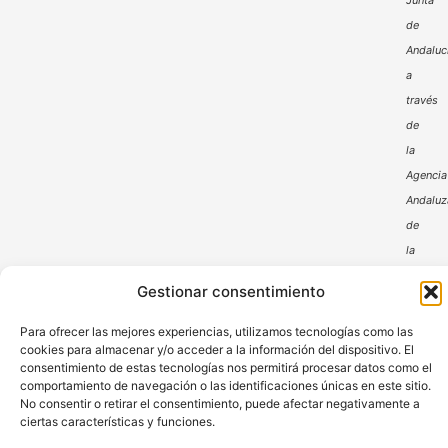
Junta
de
Andaluc
a
través
de
la
Agencia
Andaluz
de
la
Energía
Gestionar consentimiento
Para ofrecer las mejores experiencias, utilizamos tecnologías como las
cookies para almacenar y/o acceder a la información del dispositivo. El
consentimiento de estas tecnologías nos permitirá procesar datos como el
comportamiento de navegación o las identificaciones únicas en este sitio.
No consentir o retirar el consentimiento, puede afectar negativamente a
ciertas características y funciones.
Aviso Legal
Política de Privacidad