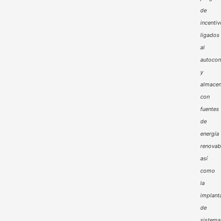
de
incenti
ligados
al
autoco
y
almacen
con
fuentes
de
energía
renovab
así
como
la
implant
de
sistema