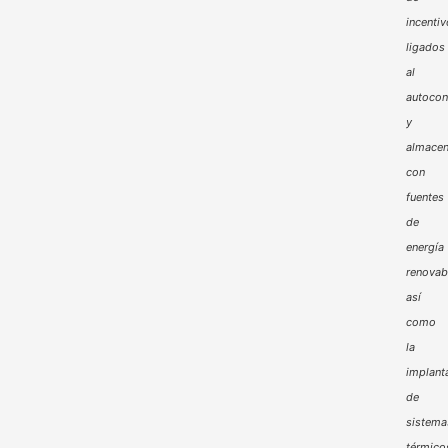
incenti
ligados
al
autoco
y
almacen
con
fuentes
de
energía
renovab
así
como
la
implant
de
sistema
térmico