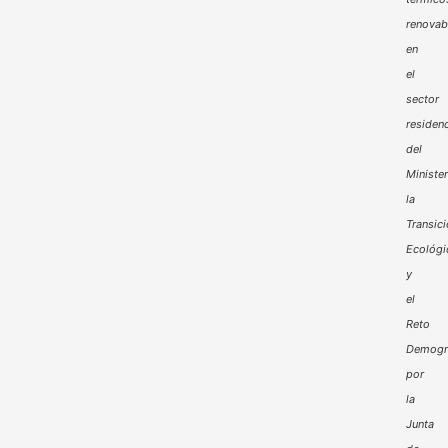
renovab
en
el
sector
residenc
del
Minister
la
Transic
Ecológi
y
el
Reto
Demogr
por
la
Junta