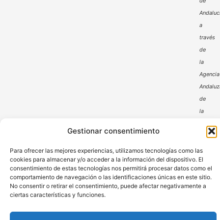
de
Andaluc
a
través
de
la
Agencia
Andaluz
de
la
Energía
Gestionar consentimiento
Para ofrecer las mejores experiencias, utilizamos tecnologías como las
cookies para almacenar y/o acceder a la información del dispositivo. El
consentimiento de estas tecnologías nos permitirá procesar datos como el
comportamiento de navegación o las identificaciones únicas en este sitio.
No consentir o retirar el consentimiento, puede afectar negativamente a
ciertas características y funciones.
Aviso Legal
Política de Privacidad