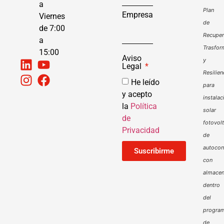
a
Plan
Empresa
Viernes
de
de 7:00
Recuper
a
Trasfor
15:00
Aviso
y
Legal
Resilien
He leído
para
y acepto
instalac
la
Política
solar
de
fotovol
Privacidad
de
autoco
Suscribirme
con
almacen
dentro
del
progra
de