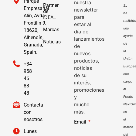
Parque
nuestra
Partner
SL
Empresarial
newsletter
de
ha
Alín, Avda.
para
IDEAL
recibid
Frontilín 9,
estar al
una
Marcas
18620,
día de
ayuda
Alhendín,
lanzamientos
Noticias
de
Granada,
de
la
Spain.
nuevos
Unión
productos,
+34
Europe
noticias
958
con
de su
46
cargo
interés,
88
promociones
al
48
y
Fondo
mucho
Contacta
NextGen
más.
con
en
nosotros
el
Email
marco
Lunes
del