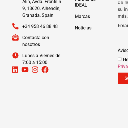
Alín, Avda. Frontilín
de n
IDEAL
9, 18620, Alhendín,
su i
Granada, Spain.
más.
Marcas
Emai
+34 958 46 88 48
Noticias
Contacta con
nosotros
Avis
Lunes a Viernes de
He
7:00 a 15:00
Priv
S