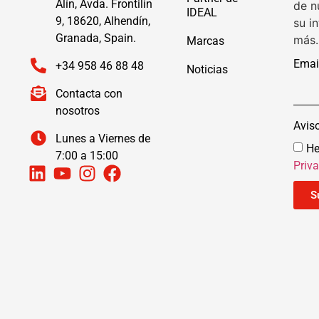
Alín, Avda. Frontilín
de n
IDEAL
9, 18620, Alhendín,
su i
Granada, Spain.
más.
Marcas
Emai
+34 958 46 88 48
Noticias
Contacta con
nosotros
Avis
Lunes a Viernes de
He
7:00 a 15:00
Priv
S