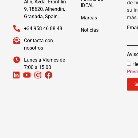
Alín, Avda. Frontilín
de n
IDEAL
9, 18620, Alhendín,
su i
Granada, Spain.
más.
Marcas
Emai
+34 958 46 88 48
Noticias
Contacta con
nosotros
Avis
Lunes a Viernes de
He
7:00 a 15:00
Priv
S