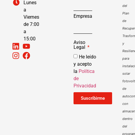
Lunes
del
a
Plan
Empresa
Viernes
de
de 7:00
Recuper
a
Trasfor
15:00
Aviso
y
Legal
Resilien
He leído
para
y acepto
instalac
la
Política
solar
de
fotovol
Privacidad
de
autoco
Suscribirme
con
almacen
dentro
del
progra