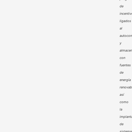
de
incenti
ligados
al
autoco
y
almacen
con
fuentes
de
energía
renovab
así
como
la
implant
de
sistema