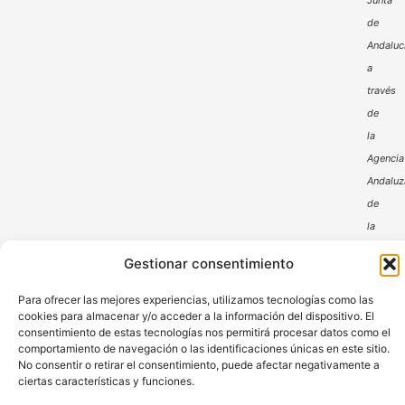
Junta
de
Andaluc
a
través
de
la
Agencia
Andaluz
de
la
Energía
Gestionar consentimiento
Para ofrecer las mejores experiencias, utilizamos tecnologías como las
cookies para almacenar y/o acceder a la información del dispositivo. El
consentimiento de estas tecnologías nos permitirá procesar datos como el
comportamiento de navegación o las identificaciones únicas en este sitio.
No consentir o retirar el consentimiento, puede afectar negativamente a
ciertas características y funciones.
Aviso Legal
Política de Privacidad