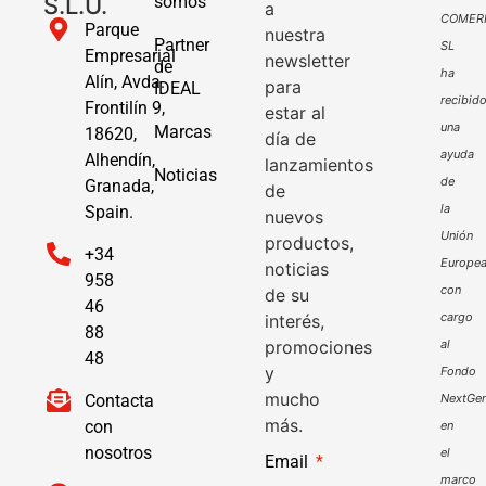
S.L.U.
somos
a
COMER
Parque
nuestra
Partner
SL
Empresarial
newsletter
de
ha
Alín, Avda.
para
IDEAL
recibid
Frontilín 9,
estar al
una
Marcas
18620,
día de
ayuda
Alhendín,
lanzamientos
Noticias
de
Granada,
de
la
Spain.
nuevos
Unión
productos,
+34
Europe
noticias
958
con
de su
46
cargo
interés,
88
promociones
al
48
y
Fondo
mucho
Contacta
NextGen
más.
con
en
nosotros
el
Email
marco