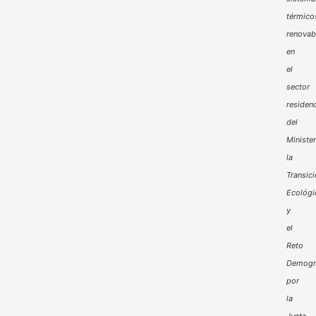
térmico
renovab
en
el
sector
residenc
del
Minister
la
Transic
Ecológi
y
el
Reto
Demogr
por
la