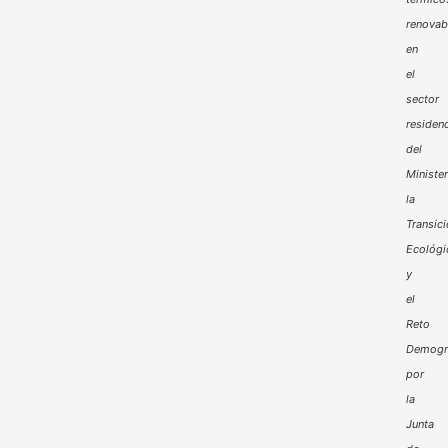
renovab
en
el
sector
residenc
del
Minister
la
Transic
Ecológi
y
el
Reto
Demogr
por
la
Junta