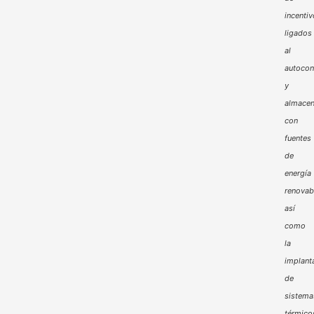
incenti
ligados
al
autoco
y
almacen
con
fuentes
de
energía
renovab
así
como
la
implant
de
sistema
térmico