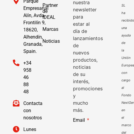
Parque
nuestra
Partner
SL
Empresarial
newsletter
de
ha
Alín, Avda.
para
IDEAL
recibid
Frontilín 9,
estar al
una
Marcas
18620,
día de
ayuda
Alhendín,
lanzamientos
Noticias
de
Granada,
de
la
Spain.
nuevos
Unión
productos,
+34
Europe
noticias
958
con
de su
46
cargo
interés,
88
promociones
al
48
y
Fondo
mucho
Contacta
NextGen
más.
con
en
nosotros
el
Email
marco
Lunes
del