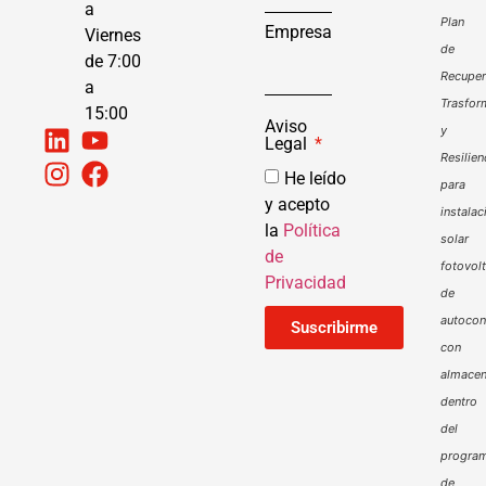
a
Plan
Empresa
Viernes
de
de 7:00
Recuper
a
Trasfor
15:00
Aviso
y
Legal
Resilien
He leído
para
y acepto
instalac
la
Política
solar
de
fotovol
Privacidad
de
autoco
Suscribirme
con
almacen
dentro
del
progra
de