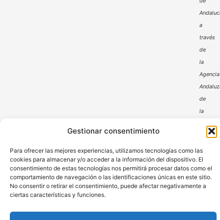
de
Andaluc
a
través
de
la
Agencia
Andaluz
de
la
Energía
Gestionar consentimiento
Para ofrecer las mejores experiencias, utilizamos tecnologías como las
cookies para almacenar y/o acceder a la información del dispositivo. El
consentimiento de estas tecnologías nos permitirá procesar datos como el
comportamiento de navegación o las identificaciones únicas en este sitio.
No consentir o retirar el consentimiento, puede afectar negativamente a
ciertas características y funciones.
Aviso Legal
Política de Privacidad