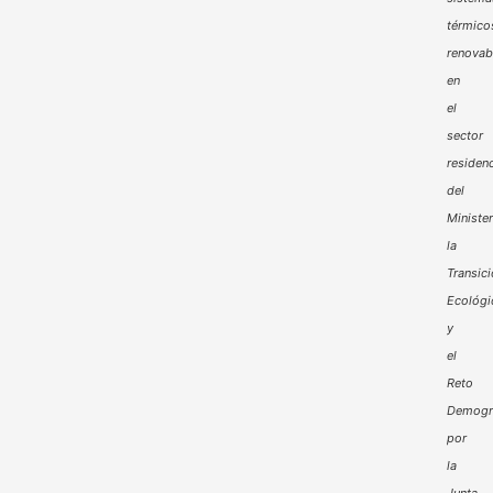
térmico
renovab
en
el
sector
residenc
del
Minister
la
Transic
Ecológi
y
el
Reto
Demogr
por
la