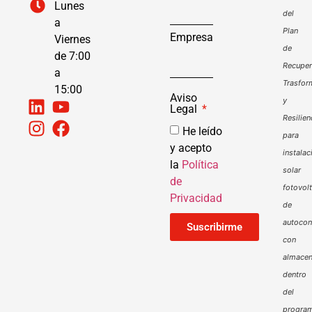
Lunes
del
a
Plan
Empresa
Viernes
de
de 7:00
Recuper
a
Trasfor
15:00
Aviso
y
Legal
Resilien
He leído
para
y acepto
instalac
la
Política
solar
de
fotovol
Privacidad
de
autoco
Suscribirme
con
almacen
dentro
del
progra