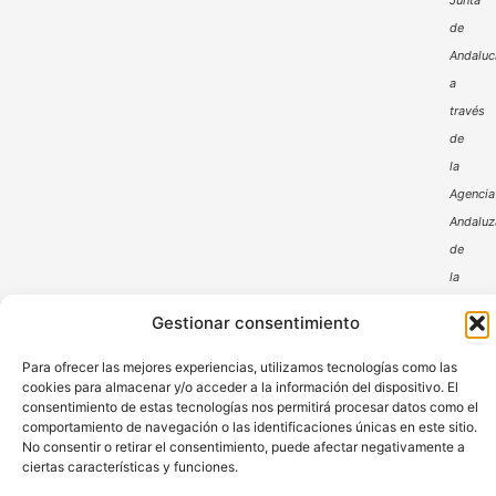
Junta
de
Andaluc
a
través
de
la
Agencia
Andaluz
de
la
Energía
Gestionar consentimiento
Para ofrecer las mejores experiencias, utilizamos tecnologías como las
cookies para almacenar y/o acceder a la información del dispositivo. El
consentimiento de estas tecnologías nos permitirá procesar datos como el
comportamiento de navegación o las identificaciones únicas en este sitio.
No consentir o retirar el consentimiento, puede afectar negativamente a
ciertas características y funciones.
Aviso Legal
Política de Privacidad