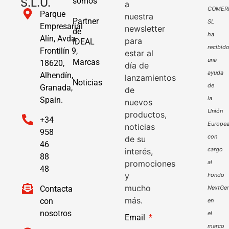
S.L.U.
somos
a
COMER
Parque
nuestra
Partner
SL
Empresarial
newsletter
de
ha
Alín, Avda.
para
IDEAL
recibid
Frontilín 9,
estar al
una
Marcas
18620,
día de
ayuda
Alhendín,
lanzamientos
Noticias
de
Granada,
de
la
Spain.
nuevos
Unión
productos,
+34
Europe
noticias
958
con
de su
46
cargo
interés,
88
promociones
al
48
y
Fondo
mucho
Contacta
NextGen
más.
con
en
nosotros
el
Email
marco