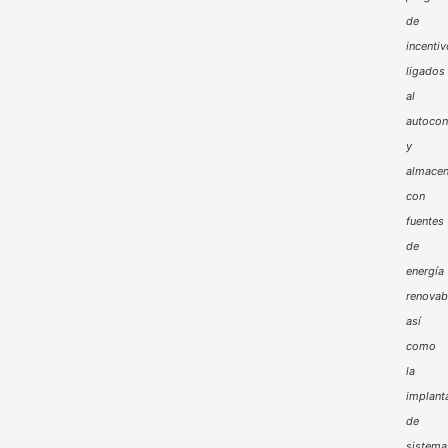
de
incenti
ligados
al
autoco
y
almacen
con
fuentes
de
energía
renovab
así
como
la
implant
de
sistema