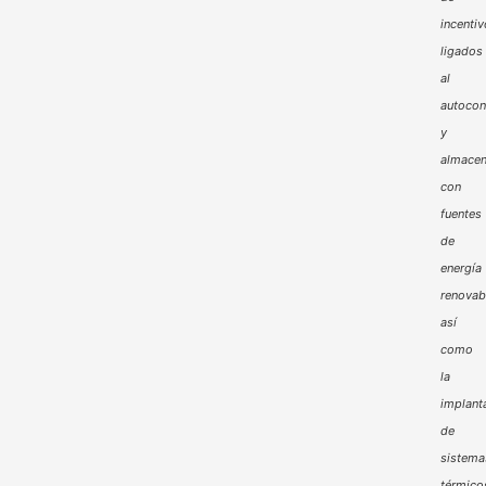
incenti
ligados
al
autoco
y
almacen
con
fuentes
de
energía
renovab
así
como
la
implant
de
sistema
térmico