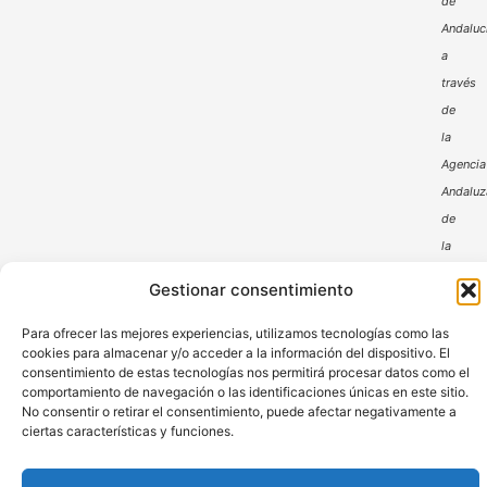
de
Andaluc
a
través
de
la
Agencia
Andaluz
de
la
Energía
Gestionar consentimiento
Para ofrecer las mejores experiencias, utilizamos tecnologías como las
cookies para almacenar y/o acceder a la información del dispositivo. El
consentimiento de estas tecnologías nos permitirá procesar datos como el
comportamiento de navegación o las identificaciones únicas en este sitio.
No consentir o retirar el consentimiento, puede afectar negativamente a
ciertas características y funciones.
Aviso Legal
Política de Privacidad