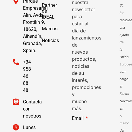
Parque
nuestra
Partner
SL
Empresarial
newsletter
de
ha
Alín, Avda.
para
IDEAL
recibid
Frontilín 9,
estar al
una
Marcas
18620,
día de
ayuda
Alhendín,
lanzamientos
Noticias
de
Granada,
de
la
Spain.
nuevos
Unión
productos,
+34
Europe
noticias
958
con
de su
46
cargo
interés,
88
promociones
al
48
y
Fondo
mucho
Contacta
NextGen
más.
con
en
nosotros
el
Email
marco
Lunes
del