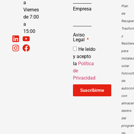
a
Plan
Empresa
Viernes
de
de 7:00
Recuper
a
Trasfor
15:00
Aviso
y
Legal
Resilien
He leído
para
y acepto
instalac
la
Política
solar
de
fotovol
Privacidad
de
autoco
Suscribirme
con
almacen
dentro
del
progra
de