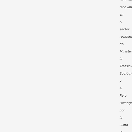
renovab
en
el
sector
residenc
del
Minister
la
Transic
Ecológi
y
el
Reto
Demogr
por
la
Junta