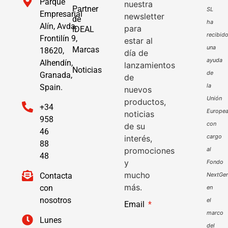
Parque
nuestra
Partner
SL
Empresarial
newsletter
de
ha
Alín, Avda.
para
IDEAL
recibid
Frontilín 9,
estar al
una
Marcas
18620,
día de
ayuda
Alhendín,
lanzamientos
Noticias
de
Granada,
de
la
Spain.
nuevos
Unión
productos,
+34
Europe
noticias
958
con
de su
46
cargo
interés,
88
promociones
al
48
y
Fondo
mucho
Contacta
NextGen
más.
con
en
nosotros
el
Email
marco
Lunes
del