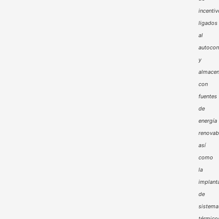
incenti
ligados
al
autoco
y
almacen
con
fuentes
de
energía
renovab
así
como
la
implant
de
sistema
térmico