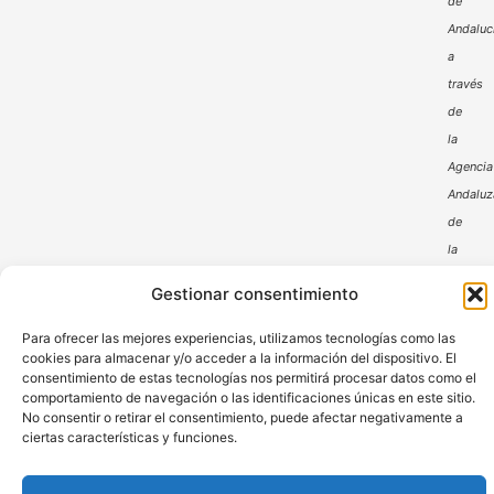
de
Andaluc
a
través
de
la
Agencia
Andaluz
de
la
Energía
Gestionar consentimiento
Para ofrecer las mejores experiencias, utilizamos tecnologías como las
cookies para almacenar y/o acceder a la información del dispositivo. El
consentimiento de estas tecnologías nos permitirá procesar datos como el
comportamiento de navegación o las identificaciones únicas en este sitio.
No consentir o retirar el consentimiento, puede afectar negativamente a
ciertas características y funciones.
Aviso Legal
Política de Privacidad