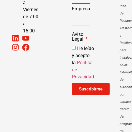
a
Plan
Empresa
Viernes
de
de 7:00
Recuper
a
Trasfor
15:00
Aviso
y
Legal
Resilien
He leído
para
y acepto
instalac
la
Política
solar
de
fotovol
Privacidad
de
autoco
Suscribirme
con
almacen
dentro
del
progra
de