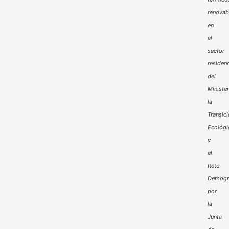
renovab
en
el
sector
residenc
del
Minister
la
Transic
Ecológi
y
el
Reto
Demogr
por
la
Junta