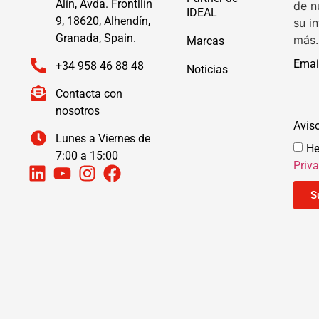
Alín, Avda. Frontilín
de n
IDEAL
9, 18620, Alhendín,
su i
Granada, Spain.
más.
Marcas
Emai
+34 958 46 88 48
Noticias
Contacta con
nosotros
Avis
Lunes a Viernes de
He
7:00 a 15:00
Priv
S