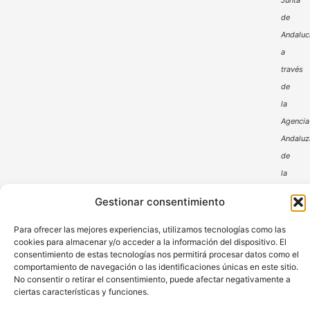
Junta
de
Andaluc
a
través
de
la
Agencia
Andaluz
de
la
Energía
Gestionar consentimiento
Para ofrecer las mejores experiencias, utilizamos tecnologías como las
cookies para almacenar y/o acceder a la información del dispositivo. El
consentimiento de estas tecnologías nos permitirá procesar datos como el
comportamiento de navegación o las identificaciones únicas en este sitio.
No consentir o retirar el consentimiento, puede afectar negativamente a
ciertas características y funciones.
Aviso Legal
Política de Privacidad