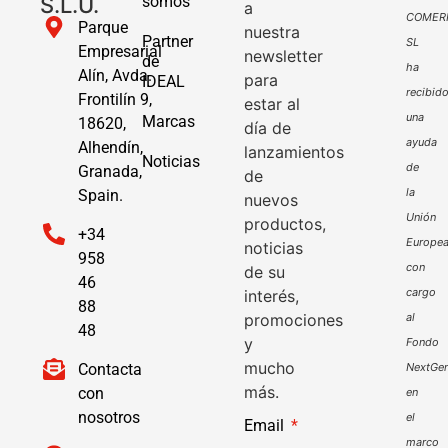
S.L.U.
somos
a
COMER
Parque
nuestra
Partner
SL
Empresarial
newsletter
de
ha
Alín, Avda.
para
IDEAL
recibid
Frontilín 9,
estar al
una
Marcas
18620,
día de
ayuda
Alhendín,
lanzamientos
Noticias
de
Granada,
de
la
Spain.
nuevos
Unión
productos,
+34
Europe
noticias
958
con
de su
46
cargo
interés,
88
promociones
al
48
y
Fondo
mucho
Contacta
NextGen
más.
con
en
nosotros
el
Email
marco