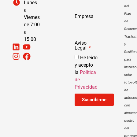
Lunes
del
a
Plan
Empresa
Viernes
de
de 7:00
Recuper
a
Trasfor
15:00
Aviso
y
Legal
Resilien
He leído
para
y acepto
instalac
la
Política
solar
de
fotovol
Privacidad
de
autoco
Suscribirme
con
almacen
dentro
del
progra