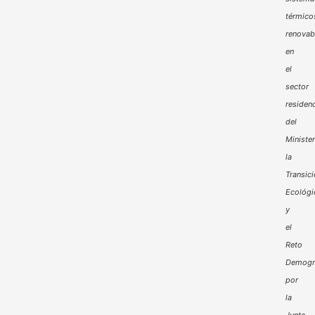
térmico
renovab
en
el
sector
residenc
del
Minister
la
Transic
Ecológi
y
el
Reto
Demogr
por
la