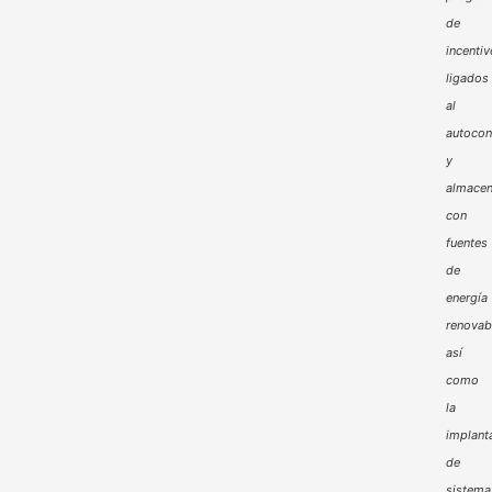
de
incenti
ligados
al
autoco
y
almacen
con
fuentes
de
energía
renovab
así
como
la
implant
de
sistema