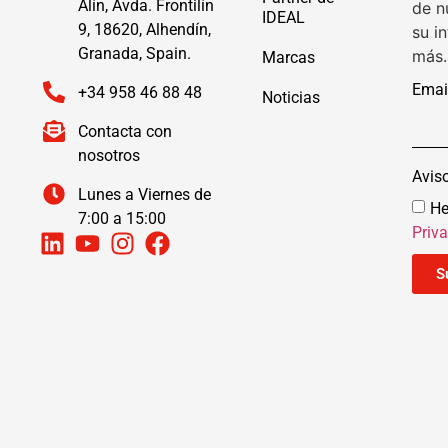
Alín, Avda. Frontilín
de n
IDEAL
9, 18620, Alhendín,
su i
Granada, Spain.
más.
Marcas
Emai
+34 958 46 88 48
Noticias
Contacta con
nosotros
Avis
Lunes a Viernes de
He
7:00 a 15:00
Priv
S