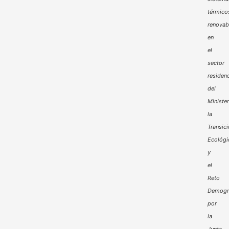
térmico
renovab
en
el
sector
residenc
del
Minister
la
Transic
Ecológi
y
el
Reto
Demogr
por
la