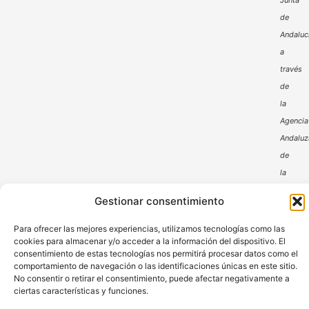
Junta
de
Andaluc
a
través
de
la
Agencia
Andaluz
de
la
Energía
Gestionar consentimiento
Para ofrecer las mejores experiencias, utilizamos tecnologías como las
cookies para almacenar y/o acceder a la información del dispositivo. El
consentimiento de estas tecnologías nos permitirá procesar datos como el
comportamiento de navegación o las identificaciones únicas en este sitio.
No consentir o retirar el consentimiento, puede afectar negativamente a
ciertas características y funciones.
Aviso Legal
Política de Privacidad