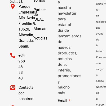
S.L.U.
somos
a
COMER
Parque
nuestra
Partner
SL
Empresarial
newsletter
de
ha
Alín, Avda.
para
IDEAL
recibid
Frontilín 9,
estar al
una
Marcas
18620,
día de
ayuda
Alhendín,
lanzamientos
Noticias
de
Granada,
de
la
Spain.
nuevos
Unión
productos,
+34
Europe
noticias
958
con
de su
46
cargo
interés,
88
promociones
al
48
y
Fondo
mucho
Contacta
NextGen
más.
con
en
nosotros
el
Email
marco