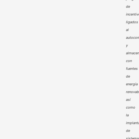
de
incenti
ligados
al
autoco
y
almacen
con
fuentes
de
energía
renovab
así
como
la
implant
de
sistema