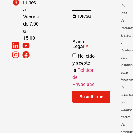
Lunes
del
a
Plan
Empresa
Viernes
de
de 7:00
Recuper
a
Trasfor
15:00
Aviso
y
Legal
Resilien
He leído
para
y acepto
instalac
la
Política
solar
de
fotovol
Privacidad
de
autoco
Suscribirme
con
almacen
dentro
del
progra