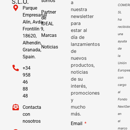
S.L.U.
somos
a
COMER
Parque
nuestra
Partner
SL
Empresarial
newsletter
de
ha
Alín, Avda.
para
IDEAL
recibid
Frontilín 9,
estar al
una
Marcas
18620,
día de
ayuda
Alhendín,
lanzamientos
Noticias
de
Granada,
de
la
Spain.
nuevos
Unión
productos,
+34
Europe
noticias
958
con
de su
46
cargo
interés,
88
promociones
al
48
y
Fondo
mucho
Contacta
NextGen
más.
con
en
nosotros
el
Email
marco