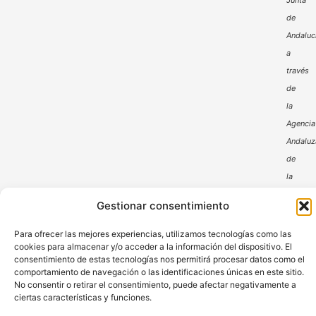
Junta
de
Andaluc
a
través
de
la
Agencia
Andaluz
de
la
Energía
Gestionar consentimiento
Para ofrecer las mejores experiencias, utilizamos tecnologías como las
cookies para almacenar y/o acceder a la información del dispositivo. El
consentimiento de estas tecnologías nos permitirá procesar datos como el
comportamiento de navegación o las identificaciones únicas en este sitio.
No consentir o retirar el consentimiento, puede afectar negativamente a
ciertas características y funciones.
Aviso Legal
Política de Privacidad