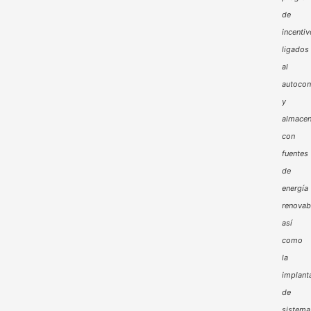
de
incenti
ligados
al
autoco
y
almacen
con
fuentes
de
energía
renovab
así
como
la
implant
de
sistema