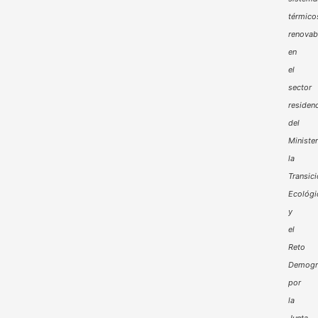
térmico
renovab
en
el
sector
residenc
del
Minister
la
Transic
Ecológi
y
el
Reto
Demogr
por
la