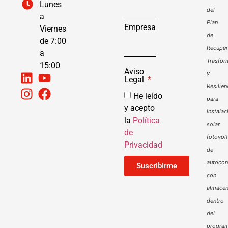
Lunes
del
a
Plan
Empresa
Viernes
de
de 7:00
Recuper
a
Trasfor
15:00
Aviso
y
Legal
Resilien
He leído
para
y acepto
instalac
la
Política
solar
de
fotovol
Privacidad
de
autoco
Suscribirme
con
almacen
dentro
del
progra