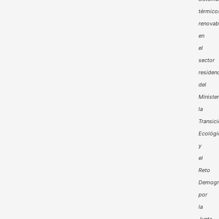
térmico
renovab
en
el
sector
residenc
del
Minister
la
Transic
Ecológi
y
el
Reto
Demogr
por
la