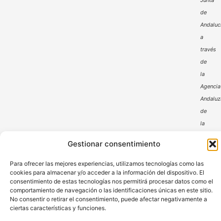
Junta
de
Andaluc
a
través
de
la
Agencia
Andaluz
de
la
Energía
Gestionar consentimiento
Para ofrecer las mejores experiencias, utilizamos tecnologías como las
cookies para almacenar y/o acceder a la información del dispositivo. El
consentimiento de estas tecnologías nos permitirá procesar datos como el
comportamiento de navegación o las identificaciones únicas en este sitio.
No consentir o retirar el consentimiento, puede afectar negativamente a
ciertas características y funciones.
Aviso Legal
Política de Privacidad