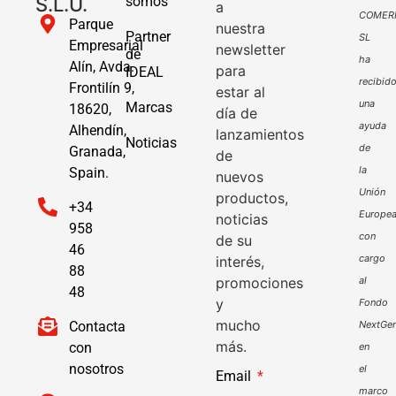
S.L.U.
somos
a
COMER
Parque
nuestra
Partner
SL
Empresarial
newsletter
de
ha
Alín, Avda.
para
IDEAL
recibid
Frontilín 9,
estar al
una
Marcas
18620,
día de
ayuda
Alhendín,
lanzamientos
Noticias
de
Granada,
de
la
Spain.
nuevos
Unión
productos,
+34
Europe
noticias
958
con
de su
46
cargo
interés,
88
promociones
al
48
y
Fondo
mucho
Contacta
NextGen
más.
con
en
nosotros
el
Email
marco