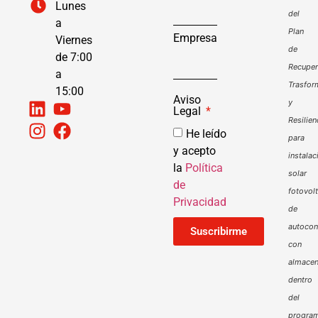
Lunes
del
a
Plan
Empresa
Viernes
de
de 7:00
Recuper
a
Trasfor
15:00
Aviso
y
Legal
Resilien
He leído
para
y acepto
instalac
la
Política
solar
de
fotovol
Privacidad
de
autoco
Suscribirme
con
almacen
dentro
del
progra