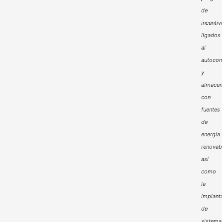
de
incenti
ligados
al
autoco
y
almacen
con
fuentes
de
energía
renovab
así
como
la
implant
de
sistema