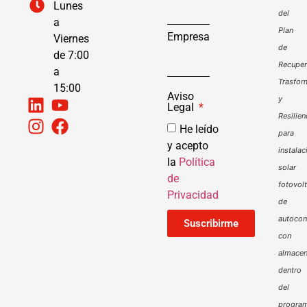
Lunes
del
a
Plan
Empresa
Viernes
de
de 7:00
Recuper
a
Trasfor
15:00
Aviso
y
Legal
Resilien
He leído
para
y acepto
instalac
la
Política
solar
de
fotovol
Privacidad
de
autoco
Suscribirme
con
almacen
dentro
del
progra