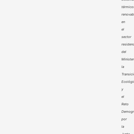
térmico
renovab
en
el
sector
residenc
del
Minister
la
Transic
Ecológi
y
el
Reto
Demogr
por
la