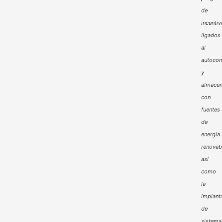
de
incenti
ligados
al
autoco
y
almacen
con
fuentes
de
energía
renovab
así
como
la
implant
de
sistema