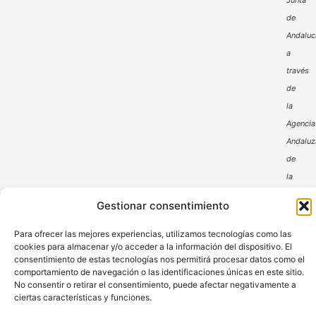
Junta
de
Andaluc
a
través
de
la
Agencia
Andaluz
de
la
Energía
Gestionar consentimiento
Para ofrecer las mejores experiencias, utilizamos tecnologías como las
cookies para almacenar y/o acceder a la información del dispositivo. El
consentimiento de estas tecnologías nos permitirá procesar datos como el
comportamiento de navegación o las identificaciones únicas en este sitio.
No consentir o retirar el consentimiento, puede afectar negativamente a
ciertas características y funciones.
Aviso Legal
Política de Privacidad