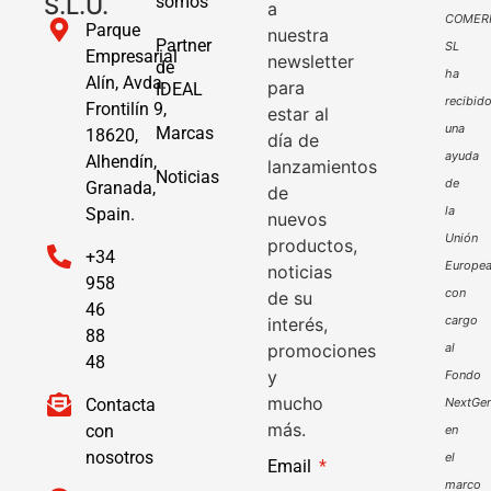
S.L.U.
somos
a
COMER
Parque
nuestra
Partner
SL
Empresarial
newsletter
de
ha
Alín, Avda.
para
IDEAL
recibid
Frontilín 9,
estar al
una
Marcas
18620,
día de
ayuda
Alhendín,
lanzamientos
Noticias
de
Granada,
de
la
Spain.
nuevos
Unión
productos,
+34
Europe
noticias
958
con
de su
46
cargo
interés,
88
promociones
al
48
y
Fondo
mucho
Contacta
NextGen
más.
con
en
nosotros
el
Email
marco