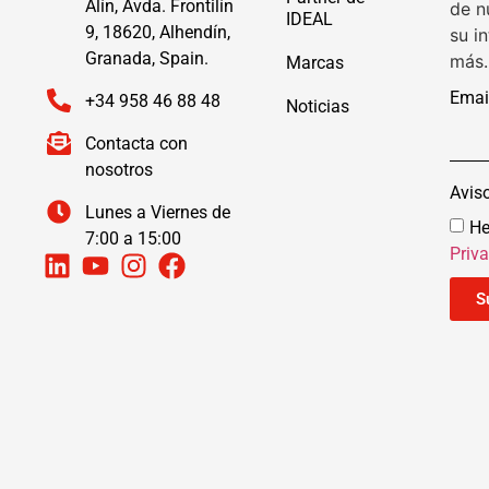
Alín, Avda. Frontilín
de n
IDEAL
9, 18620, Alhendín,
su i
Granada, Spain.
más.
Marcas
Emai
+34 958 46 88 48
Noticias
Contacta con
nosotros
Avis
Lunes a Viernes de
He
7:00 a 15:00
Priv
S