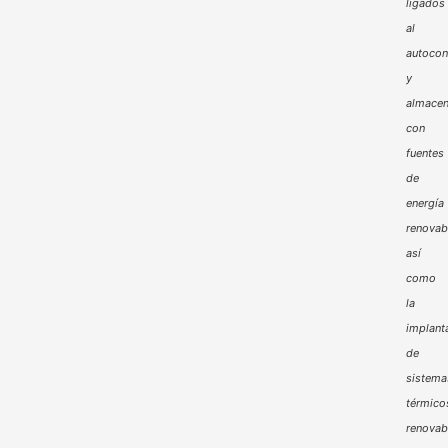
ligados
al
autoco
y
almacen
con
fuentes
de
energía
renovab
así
como
la
implant
de
sistema
térmico
renovab