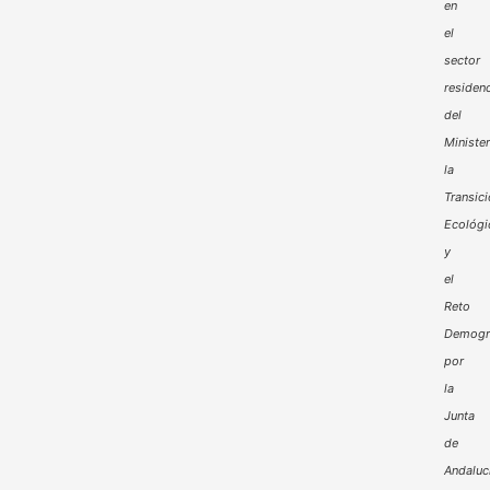
en
el
sector
residenc
del
Minister
la
Transic
Ecológi
y
el
Reto
Demogr
por
la
Junta
de
Andaluc