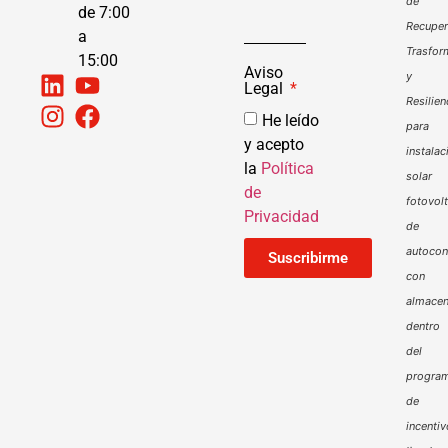
de
de 7:00
Recuper
a
Trasfor
15:00
Aviso
y
Legal
Resilien
He leído
para
y acepto
instalac
la
Política
solar
de
fotovol
Privacidad
de
autoco
Suscribirme
con
almacen
dentro
del
progra
de
incenti