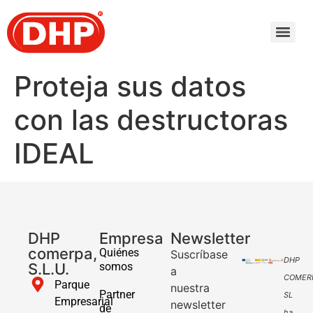
Proteja sus datos
con las destructoras
IDEAL
DHP
Empresa
Newsletter
comerpa,
Quiénes
Suscríbase
DHP
S.L.U.
somos
a
COMER
Parque
nuestra
Partner
SL
Empresarial
newsletter
de
ha