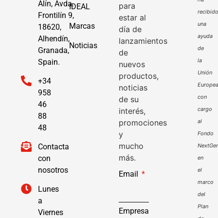
Alín, Avda.
para
IDEAL
recibid
Frontilín 9,
estar al
una
Marcas
18620,
día de
ayuda
Alhendín,
lanzamientos
Noticias
de
Granada,
de
la
Spain.
nuevos
Unión
productos,
+34
Europe
noticias
958
con
de su
46
cargo
interés,
88
promociones
al
48
y
Fondo
mucho
Contacta
NextGen
más.
con
en
nosotros
el
Email
marco
Lunes
del
a
Plan
Empresa
Viernes