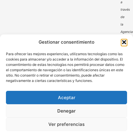
a
través
de
la
Agencia
Andaluz
Gestionar consentimiento
de
Para ofrecer las mejores experiencias, utilizamos tecnologías como las
la
cookies para almacenar y/o acceder a la información del dispositivo. El
Energía
consentimiento de estas tecnologías nos permitirá procesar datos como
el comportamiento de navegación o las identificaciones únicas en este
sitio. No consentir o retirar el consentimiento, puede afectar
negativamente a ciertas características y funciones.
Aceptar
Aviso Legal
Política de Privacidad
Denegar
Política de Cookies
Ver preferencias
© DHP comerpa 2024 – Derechos Reservados