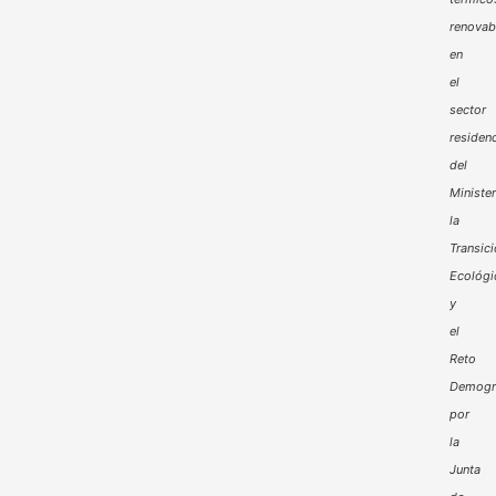
renovab
en
el
sector
residenc
del
Minister
la
Transic
Ecológi
y
el
Reto
Demogr
por
la
Junta