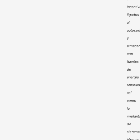
incenti
ligados
al
autoco
y
almacen
con
fuentes
de
energía
renovab
así
como
la
implant
de
sistema
térmico