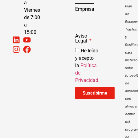
a
Plan
Empresa
Viernes
de
de 7:00
Recuper
a
Trasfor
15:00
Aviso
y
Legal
Resilien
He leído
para
y acepto
instalac
la
Política
solar
de
fotovol
Privacidad
de
autoco
Suscribirme
con
almacen
dentro
del
progra
de