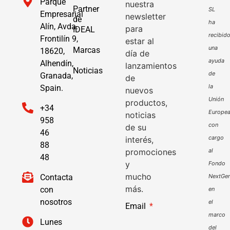
Parque
nuestra
Partner
SL
Empresarial
newsletter
de
ha
Alín, Avda.
para
IDEAL
recibid
Frontilín 9,
estar al
una
Marcas
18620,
día de
ayuda
Alhendín,
lanzamientos
Noticias
de
Granada,
de
la
Spain.
nuevos
Unión
productos,
+34
Europe
noticias
958
con
de su
46
cargo
interés,
88
promociones
al
48
y
Fondo
mucho
Contacta
NextGen
más.
con
en
nosotros
el
Email
marco
Lunes
del