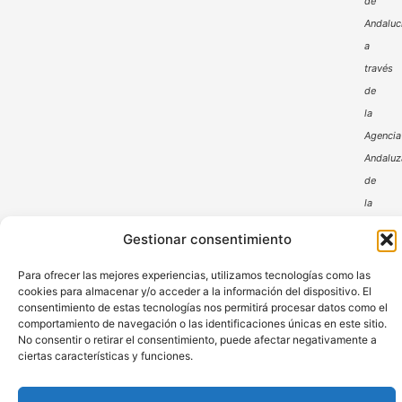
de
Andaluc
a
través
de
la
Agencia
Andaluz
de
la
Energía
Gestionar consentimiento
Para ofrecer las mejores experiencias, utilizamos tecnologías como las
cookies para almacenar y/o acceder a la información del dispositivo. El
consentimiento de estas tecnologías nos permitirá procesar datos como el
comportamiento de navegación o las identificaciones únicas en este sitio.
No consentir o retirar el consentimiento, puede afectar negativamente a
ciertas características y funciones.
Aviso Legal
Política de Privacidad