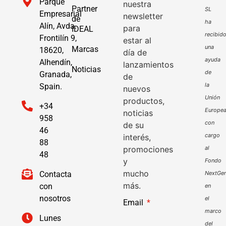
Parque
nuestra
Partner
SL
Empresarial
newsletter
de
ha
Alín, Avda.
para
IDEAL
recibid
Frontilín 9,
estar al
una
Marcas
18620,
día de
ayuda
Alhendín,
lanzamientos
Noticias
de
Granada,
de
la
Spain.
nuevos
Unión
productos,
+34
Europe
noticias
958
con
de su
46
cargo
interés,
88
promociones
al
48
y
Fondo
mucho
Contacta
NextGen
más.
con
en
nosotros
el
Email
marco
Lunes
del