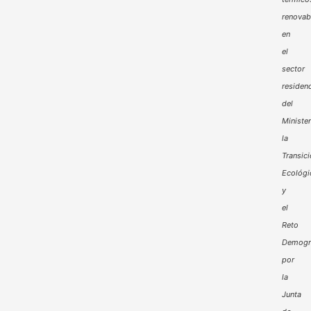
renovab
en
el
sector
residenc
del
Minister
la
Transic
Ecológi
y
el
Reto
Demogr
por
la
Junta