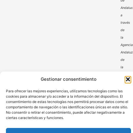
de
Andaluc
a
través
de
la
Agencia
Andaluz
de
la
Energía
Gestionar consentimiento
Para ofrecer las mejores experiencias, utilizamos tecnologías como las
cookies para almacenar y/o acceder a la información del dispositivo. El
consentimiento de estas tecnologías nos permitirá procesar datos como el
comportamiento de navegación o las identificaciones únicas en este sitio.
No consentir o retirar el consentimiento, puede afectar negativamente a
ciertas características y funciones.
Aviso Legal
Política de Privacidad