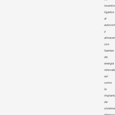
incenti
ligados
al
autoco
y
almacen
con
fuentes
de
energía
renovab
así
como
la
implant
de
sistema
térmico