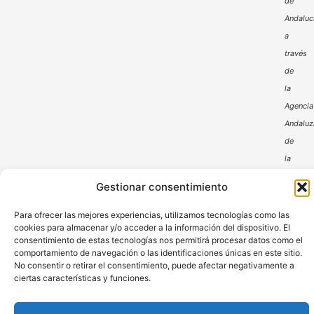
de
Andaluc
a
través
de
la
Agencia
Andaluz
de
la
Energía
Gestionar consentimiento
Para ofrecer las mejores experiencias, utilizamos tecnologías como las
cookies para almacenar y/o acceder a la información del dispositivo. El
consentimiento de estas tecnologías nos permitirá procesar datos como el
comportamiento de navegación o las identificaciones únicas en este sitio.
No consentir o retirar el consentimiento, puede afectar negativamente a
ciertas características y funciones.
Aviso Legal
Política de Privacidad