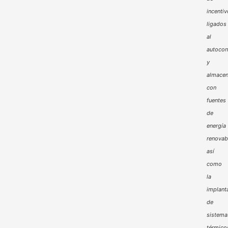
incenti
ligados
al
autoco
y
almacen
con
fuentes
de
energía
renovab
así
como
la
implant
de
sistema
térmico