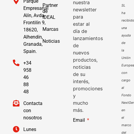
Parque
nuestra
Partner
SL
Empresarial
newsletter
de
ha
Alín, Avda.
para
IDEAL
recibid
Frontilín 9,
estar al
una
Marcas
18620,
día de
ayuda
Alhendín,
lanzamientos
Noticias
de
Granada,
de
la
Spain.
nuevos
Unión
productos,
+34
Europe
noticias
958
con
de su
46
cargo
interés,
88
promociones
al
48
y
Fondo
mucho
Contacta
NextGen
más.
con
en
nosotros
el
Email
marco
Lunes
del