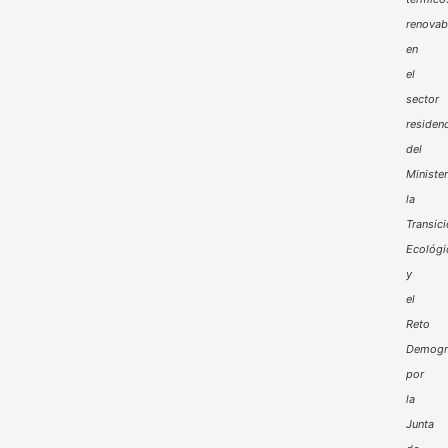
renovab
en
el
sector
residenc
del
Minister
la
Transic
Ecológi
y
el
Reto
Demogr
por
la
Junta