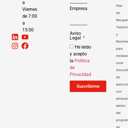
a
Plan
Empresa
Viernes
de
de 7:00
Recuper
a
Trasfor
15:00
Aviso
y
Legal
Resilien
He leído
para
y acepto
instalac
la
Política
solar
de
fotovol
Privacidad
de
autoco
Suscribirme
con
almacen
dentro
del
progra
de