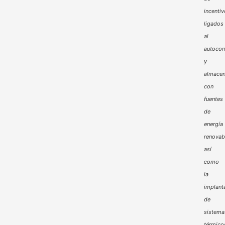
incenti
ligados
al
autoco
y
almacen
con
fuentes
de
energía
renovab
así
como
la
implant
de
sistema
térmico