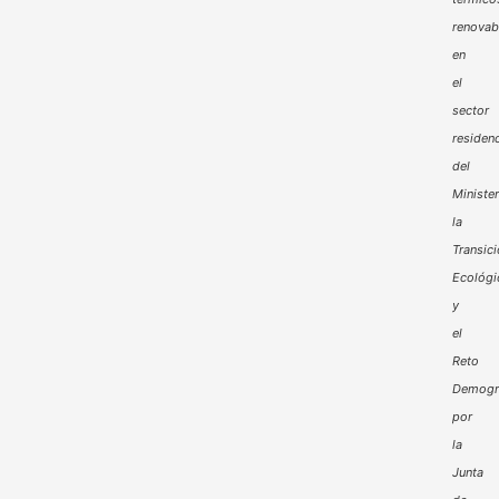
renovab
en
el
sector
residenc
del
Minister
la
Transic
Ecológi
y
el
Reto
Demogr
por
la
Junta