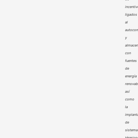
incenti
ligados
al
autoco
y
almacen
con
fuentes
de
energía
renovab
así
como
la
implant
de
sistema
térmico