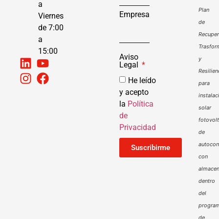
a
Plan
Empresa
Viernes
de
de 7:00
Recuper
a
Trasfor
15:00
Aviso
y
Legal
Resilien
He leído
para
y acepto
instalac
la
Política
solar
de
fotovol
Privacidad
de
autoco
Suscribirme
con
almacen
dentro
del
progra
de