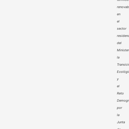
renovab
en
el
sector
residenc
del
Minister
la
Transic
Ecológi
y
el
Reto
Demogr
por
la
Junta