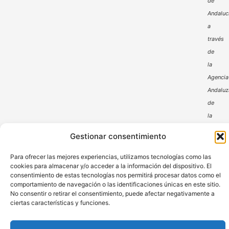
de
Andaluc
a
través
de
la
Agencia
Andaluz
de
la
Energía
Gestionar consentimiento
Para ofrecer las mejores experiencias, utilizamos tecnologías como las
cookies para almacenar y/o acceder a la información del dispositivo. El
consentimiento de estas tecnologías nos permitirá procesar datos como el
comportamiento de navegación o las identificaciones únicas en este sitio.
No consentir o retirar el consentimiento, puede afectar negativamente a
ciertas características y funciones.
Aviso Legal
Política de Privacidad