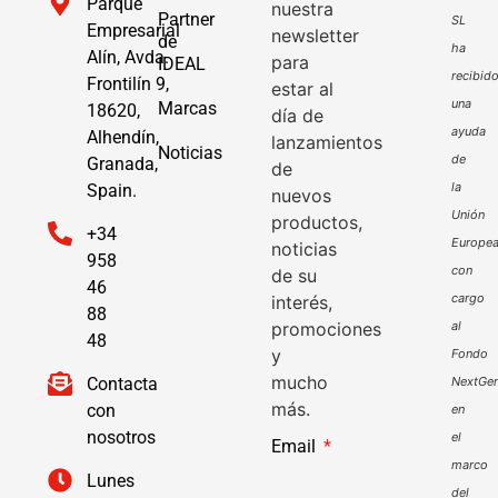
Parque
nuestra
Partner
SL
Empresarial
newsletter
de
ha
Alín, Avda.
para
IDEAL
recibid
Frontilín 9,
estar al
una
Marcas
18620,
día de
ayuda
Alhendín,
lanzamientos
Noticias
de
Granada,
de
la
Spain.
nuevos
Unión
productos,
+34
Europe
noticias
958
con
de su
46
cargo
interés,
88
promociones
al
48
y
Fondo
mucho
Contacta
NextGen
más.
con
en
nosotros
el
Email
marco
Lunes
del