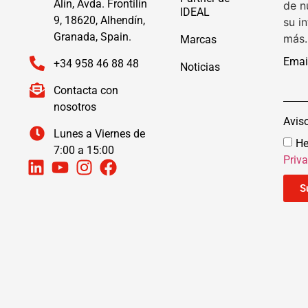
Alín, Avda. Frontilín
de n
IDEAL
9, 18620, Alhendín,
su i
Granada, Spain.
más.
Marcas
Emai
+34 958 46 88 48
Noticias
Contacta con
nosotros
Avis
Lunes a Viernes de
He
7:00 a 15:00
Priv
S