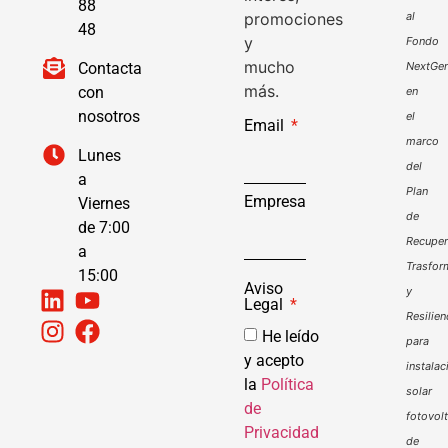
88
promociones
al
48
y
Fondo
mucho
Contacta
NextGen
más.
con
en
nosotros
el
Email
marco
Lunes
del
a
Plan
Empresa
Viernes
de
de 7:00
Recuper
a
Trasfor
15:00
Aviso
y
Legal
Resilien
He leído
para
y acepto
instalac
la
Política
solar
de
fotovol
Privacidad
de