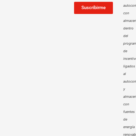
autoco
Suscribirme
con
almacen
dentro
del
progra
de
incenti
ligados
al
autoco
y
almacen
con
fuentes
de
energía
renovab