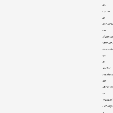
así
como
la
implant
de
sistema
térmico
renovab
en
el
sector
residenc
del
Minister
la
Transic
Ecológi
y