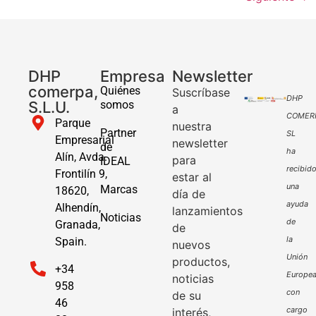
DHP
Empresa
Newsletter
comerpa,
Quiénes
Suscríbase
DHP
S.L.U.
somos
a
COMER
Parque
nuestra
Partner
SL
Empresarial
newsletter
de
ha
Alín, Avda.
para
IDEAL
recibid
Frontilín 9,
estar al
una
Marcas
18620,
día de
ayuda
Alhendín,
lanzamientos
Noticias
de
Granada,
de
la
Spain.
nuevos
Unión
productos,
+34
Europe
noticias
958
con
de su
46
cargo
interés,