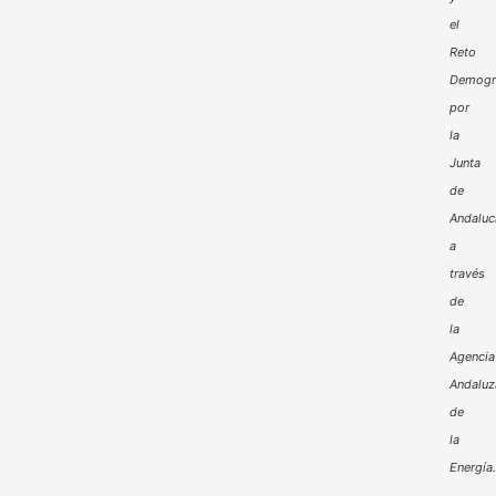
el
Reto
Demogr
por
la
Junta
de
Andaluc
a
través
de
la
Agencia
Andaluz
de
la
Energía