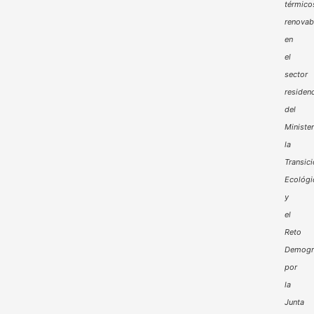
térmico
renovab
en
el
sector
residenc
del
Minister
la
Transic
Ecológi
y
el
Reto
Demogr
por
la
Junta