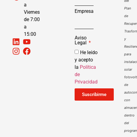
del
a
Plan
Empresa
Viernes
de
de 7:00
Recuper
a
Trasfor
15:00
Aviso
y
Legal
Resilien
He leído
para
y acepto
instalac
la
Política
solar
de
fotovol
Privacidad
de
autoco
Suscribirme
con
almacen
dentro
del
progra