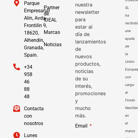
COMER
Parque
nuestra
Partner
SL
Empresarial
newsletter
de
ha
Alín, Avda.
para
IDEAL
recibid
Frontilín 9,
estar al
una
Marcas
18620,
día de
ayuda
Alhendín,
lanzamientos
Noticias
de
Granada,
de
la
Spain.
nuevos
Unión
productos,
+34
Europe
noticias
958
con
de su
46
cargo
interés,
88
promociones
al
48
y
Fondo
mucho
Contacta
NextGen
más.
con
en
nosotros
el
Email
marco
Lunes