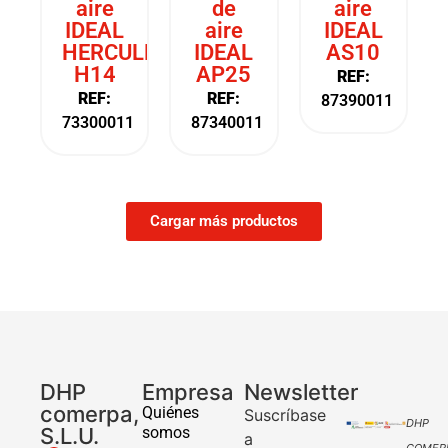
aire
de
aire
IDEAL
aire
IDEAL
HERCULES
IDEAL
AS10
H14
AP25
REF:
REF:
REF:
87390011
73300011
87340011
Cargar más productos
DHP
Empresa
Newsletter
comerpa,
Quiénes
Suscríbase
DHP
S.L.U.
somos
a