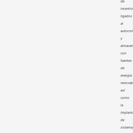
de
incenti
ligados
al
autoco
y
almacen
con
fuentes
de
energía
renovab
así
como
la
implant
de
sistema