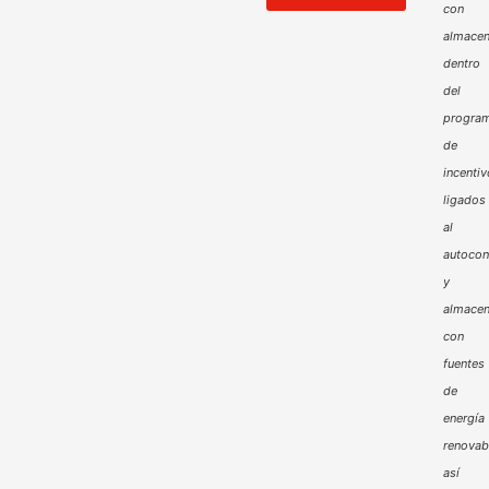
con
almacen
dentro
del
progra
de
incenti
ligados
al
autoco
y
almacen
con
fuentes
de
energía
renovab
así