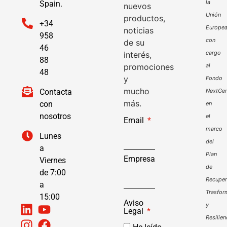
la
Spain.
nuevos
Unión
productos,
+34
Europe
noticias
958
con
de su
46
cargo
interés,
88
promociones
al
48
y
Fondo
mucho
Contacta
NextGen
más.
con
en
nosotros
el
Email
marco
Lunes
del
a
Plan
Empresa
Viernes
de
de 7:00
Recuper
a
Trasfor
15:00
Aviso
y
Legal
Resilien