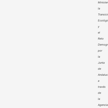
Minister
la
Transic
Ecológi
y
el
Reto
Demogr
por
la
Junta
de
Andaluc
a
través
de
la
Agencia