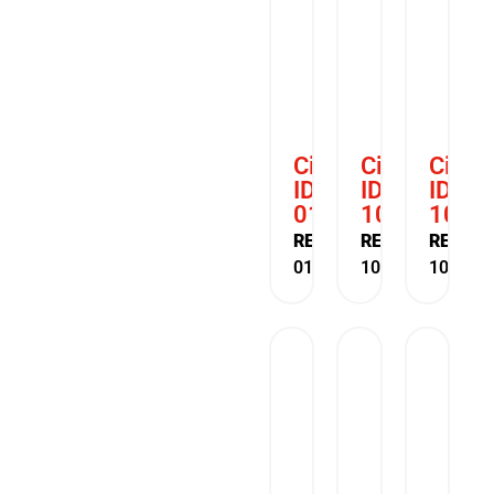
Cizalla
Cizalla
Cizall
IDEAL
IDEAL
IDEAL
0135
1038
1046
REF:
REF:
REF:
01350100
10381000
104610