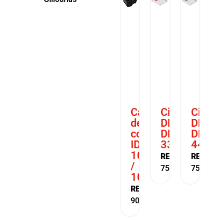
Cabezal
Cizalla
Cizall
de
DHP
DHP
corte
DP
DP
IDEAL
335
440
1030
REF:
REF:
/
7500007
750000
1031
REF:
9004038