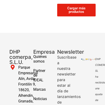
Cargar más
productos
DHP
Empresa
Newsletter
comerpa,
Quiénes
Suscríbase
DHP
S.L.U.
somos
a
COMER
Parque
nuestra
Partner
SL
Empresarial
newsletter
de
ha
Alín, Avda.
para
IDEAL
recibid
Frontilín 9,
estar al
una
Marcas
18620,
día de
ayuda
Alhendín,
lanzamientos
Noticias
de
Granada,
de