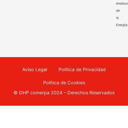
Andaluz
de
la
Energía
Aviso Legal
Política de Privacidad
Política de Cookies
© DHP comerpa 2024 – Derechos Reservados