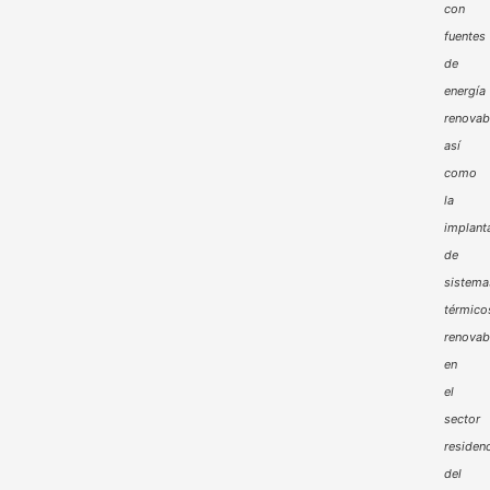
con
fuentes
de
energía
renovab
así
como
la
implant
de
sistema
térmico
renovab
en
el
sector
residenc
del