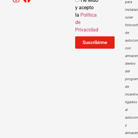
He leído
para
y acepto
instalac
la
Política
solar
de
fotovol
Privacidad
de
autoco
Suscribirme
con
almacen
dentro
del
progra
de
incenti
ligados
al
autoco
y
almacen