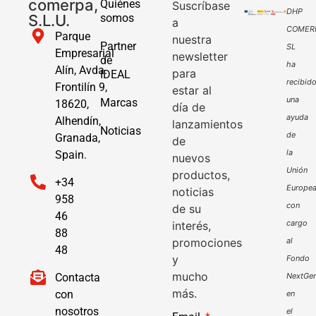
comerpa,
Quiénes
Suscríbase
DHP
S.L.U.
somos
a
COMER
Parque
nuestra
Partner
SL
Empresarial
newsletter
de
ha
Alín, Avda.
para
IDEAL
recibid
Frontilín 9,
estar al
una
Marcas
18620,
día de
ayuda
Alhendín,
lanzamientos
Noticias
de
Granada,
de
la
Spain.
nuevos
Unión
productos,
+34
Europe
noticias
958
con
de su
46
cargo
interés,
88
promociones
al
48
y
Fondo
mucho
Contacta
NextGen
más.
con
en
nosotros
el