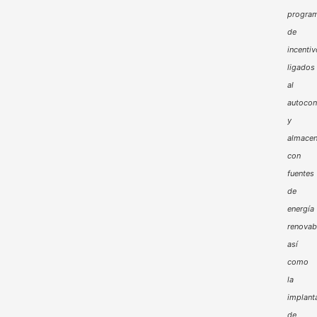
progra
de
incenti
ligados
al
autoco
y
almacen
con
fuentes
de
energía
renovab
así
como
la
implant
de