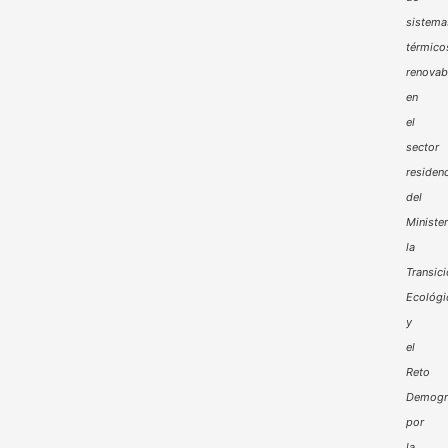
sistema
térmico
renovab
en
el
sector
residenc
del
Minister
la
Transic
Ecológi
y
el
Reto
Demogr
por
la