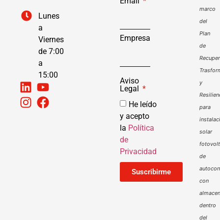
Email
marco
Lunes
del
a
Plan
Empresa
Viernes
de
de 7:00
Recuper
a
Trasfor
15:00
Aviso
y
Legal
Resilien
He leído
para
y acepto
instalac
la
Política
solar
de
fotovol
Privacidad
de
autoco
Suscribirme
con
almacen
dentro
del