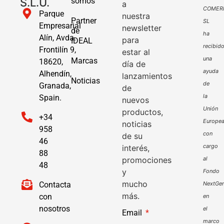
S.L.U.
somos
a
COMER
Parque
nuestra
Partner
SL
Empresarial
newsletter
de
ha
Alín, Avda.
para
IDEAL
recibid
Frontilín 9,
estar al
una
Marcas
18620,
día de
ayuda
Alhendín,
lanzamientos
Noticias
de
Granada,
de
la
Spain.
nuevos
Unión
productos,
+34
Europe
noticias
958
con
de su
46
cargo
interés,
88
promociones
al
48
y
Fondo
mucho
Contacta
NextGen
más.
con
en
nosotros
el
Email
marco