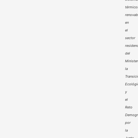
térmico
renovab
en
el
sector
residenc
del
Minister
la
Transic
Ecológi
y
el
Reto
Demogr
por
la