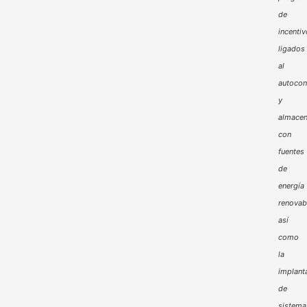
de
incenti
ligados
al
autoco
y
almacen
con
fuentes
de
energía
renovab
así
como
la
implant
de
sistema