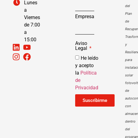
Lunes
del
a
Plan
Empresa
Viernes
de
de 7:00
Recuper
a
Trasfor
15:00
Aviso
y
Legal
Resilien
He leído
para
y acepto
instalac
la
Política
solar
de
fotovol
Privacidad
de
autoco
Suscribirme
con
almacen
dentro
del
progra