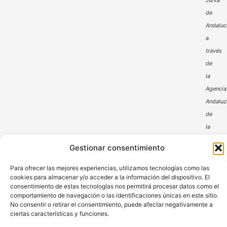
Junta
de
Andaluc
a
través
de
la
Agencia
Andaluz
de
la
Energía
Gestionar consentimiento
Para ofrecer las mejores experiencias, utilizamos tecnologías como las
cookies para almacenar y/o acceder a la información del dispositivo. El
consentimiento de estas tecnologías nos permitirá procesar datos como el
comportamiento de navegación o las identificaciones únicas en este sitio.
No consentir o retirar el consentimiento, puede afectar negativamente a
ciertas características y funciones.
Aviso Legal
Política de Privacidad