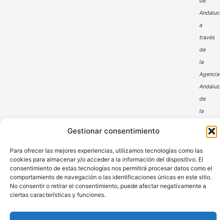
de
Andaluc
a
través
de
la
Agencia
Andaluz
de
la
Energía
Gestionar consentimiento
Para ofrecer las mejores experiencias, utilizamos tecnologías como las
cookies para almacenar y/o acceder a la información del dispositivo. El
consentimiento de estas tecnologías nos permitirá procesar datos como el
comportamiento de navegación o las identificaciones únicas en este sitio.
No consentir o retirar el consentimiento, puede afectar negativamente a
ciertas características y funciones.
Aviso Legal
Política de Privacidad