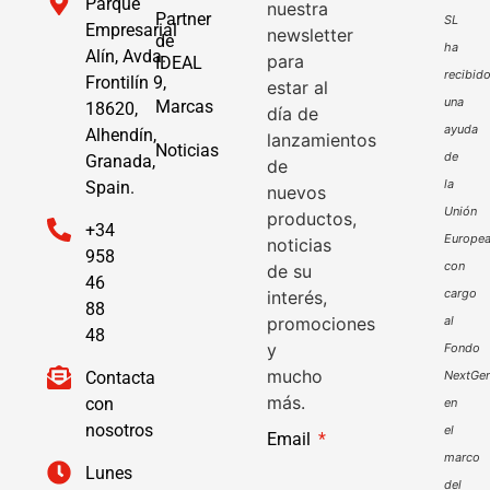
Parque
nuestra
Partner
SL
Empresarial
newsletter
de
ha
Alín, Avda.
para
IDEAL
recibid
Frontilín 9,
estar al
una
Marcas
18620,
día de
ayuda
Alhendín,
lanzamientos
Noticias
de
Granada,
de
la
Spain.
nuevos
Unión
productos,
+34
Europe
noticias
958
con
de su
46
cargo
interés,
88
promociones
al
48
y
Fondo
mucho
Contacta
NextGen
más.
con
en
nosotros
el
Email
marco
Lunes
del