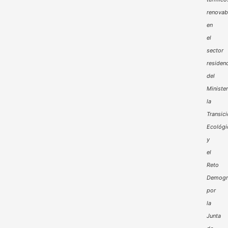
renovab
en
el
sector
residenc
del
Minister
la
Transic
Ecológi
y
el
Reto
Demogr
por
la
Junta