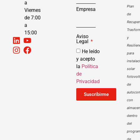
a
Plan
Empresa
Viernes
de
de 7:00
Recuper
a
Trasfor
15:00
Aviso
y
Legal
Resilien
He leído
para
y acepto
instalac
la
Política
solar
de
fotovol
Privacidad
de
autoco
Suscribirme
con
almacen
dentro
del
progra
de