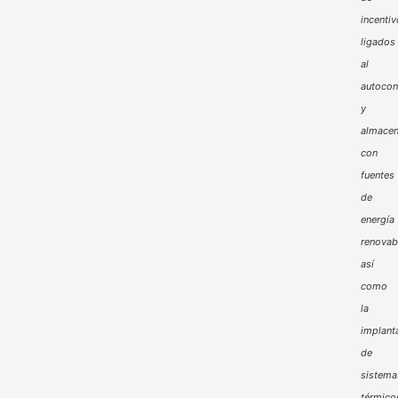
incenti
ligados
al
autoco
y
almacen
con
fuentes
de
energía
renovab
así
como
la
implant
de
sistema
térmico